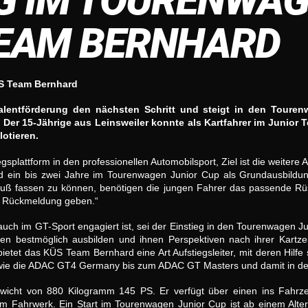
 IM TOURENWAG
TEAM BERNHARD
S Team Bernhard
entförderung den nächsten Schritt und steigt in den Tourenwa
 Der 15-Jährige aus Leinsweiler konnte als Kartfahrer im Junior
otieren.
splattform in den professionellen Automobilsport, Ziel ist die weitere A
nd ein bis zwei Jahre im Tourenwagen Junior Cup als Grundausbildung 
ß fassen zu können, benötigen die jungen Fahrer das passende Rüs
e Rückmeldung geben.“
ch im GT-Sport engagiert ist, sei der Einstieg in den Tourenwagen Ju
ten bestmöglich ausbilden und ihnen Perspektiven nach ihrer Kartzei
bietet das KÜS Team Bernhard eine Art Aufstiegsleiter, mit deren Hilfe
wie die ADAC GT4 Germany bis zum ADAC GT Masters und damit in den
wicht von 880 Kilogramm 145 PS. Er verfügt über einen ins Fahrzeu
 Fahrwerk. Ein Start im Tourenwagen Junior Cup ist ab einem Alter