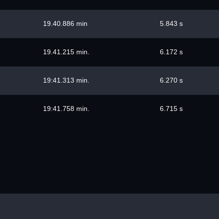
19.40.886 min
5.843 s
19.41.215 min.
6.172 s
19:41.313 min.
6.270 s
19:41.758 min.
6.715 s