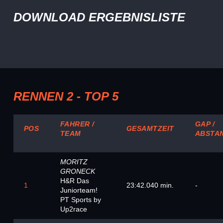
DOWNLOAD ERGEBNISLISTE
RENNEN 2 - TOP 5
FAHRER /
GAP /
POS
GESAMTZEIT
TEAM
ABSTA
MORITZ
GRONECK
H&R Das
1
23:42.040 min.
-
Juniorteam!
PT Sports by
Up2race