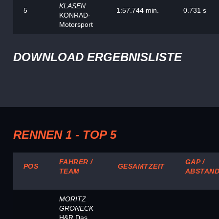
KLASEN
5
1:57.744 min.
0.731 s
KONRAD-
Motorsport
DOWNLOAD ERGEBNISLISTE
RENNEN 1 - TOP 5
FAHRER /
GAP /
POS
GESAMTZEIT
TEAM
ABSTAN
MORITZ
GRONECK
H&R Das