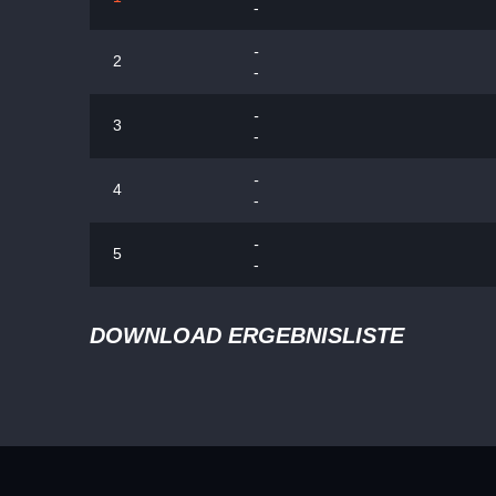
-
-
2
-
-
3
-
-
4
-
-
5
-
DOWNLOAD ERGEBNISLISTE