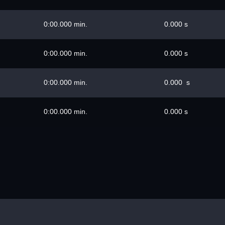
0:00.000 min.
0.000 s
0:00.000 min.
0.000 s
0:00.000 min.
0.000 s
0:00.000 min.
0.000 s