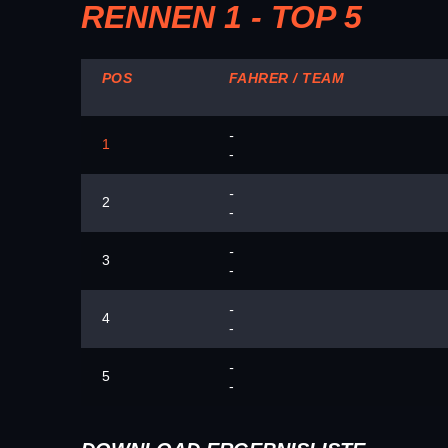
RENNEN 1 - TOP 5
POS
FAHRER / TEAM
-
1
-
-
2
-
-
3
-
-
4
-
-
5
-