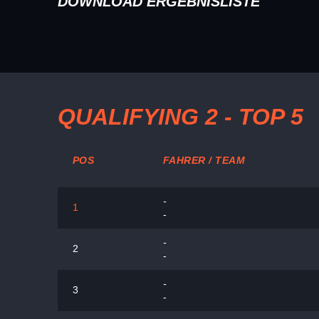
DOWNLOAD ERGEBNISLISTE
QUALIFYING 2 - TOP 5
POS
FAHRER / TEAM
-
1
-
-
2
-
-
3
-