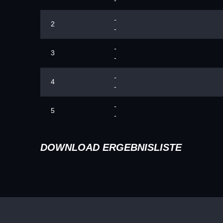
-
-
2
-
-
3
-
-
4
-
-
5
-
DOWNLOAD ERGEBNISLISTE