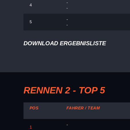
-
4
-
-
5
-
DOWNLOAD ERGEBNISLISTE
RENNEN 2 - TOP 5
POS
FAHRER / TEAM
-
1