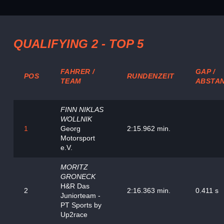
QUALIFYING 2 - TOP 5
FAHRER /
GAP /
POS
RUNDENZEIT
TEAM
ABSTA
FINN NIKLAS
WOLLNIK
1
Georg
2:15.962 min.
Motorsport
e.V.
MORITZ
GRONECK
H&R Das
2
2:16.363 min.
0.411 s
Juniorteam -
PT Sports by
Up2race