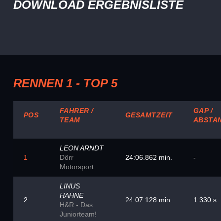
DOWNLOAD ERGEBNISLISTE
RENNEN 1 - TOP 5
FAHRER /
GAP /
POS
GESAMTZEIT
TEAM
ABSTA
LEON ARNDT
1
Dörr
24:06.862 min.
-
Motorsport
LINUS
HAHNE
2
24:07.128 min.
1.330 s
H&R - Das
Juniorteam!