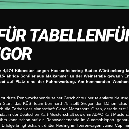
 FÜR TABELLENF
EGOR
m 4,574 Kilometer langen Hockenheimring Baden-Württemberg ko
5-jährige Schüler aus Maikammer an der Weinstraße gewann En
bei auf Platz eins der Fahrerwertung. Am kommenden Wochen
 erst dritte Rennwochenende seiner Geschichte über talentierte Neuz
Start, das KÜS Team Bernhard 75 stellt Gregor den Dänen Elias 
h die Farben der Mannschaft Georg Motorsport. Olsen, gerade erst 16 
didat in der Deutschen Kart-Meisterschaft sowie im ADAC Kart Masters
 Lührs kann schon auf ein Rennwochenende im Automobilsport, gena
 Erfolge bringt Schaller, dritter Neuling im Tourenwagen Junior Cup, 