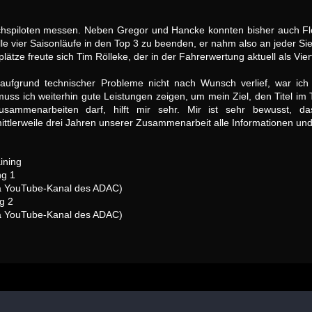
wuchspiloten messen. Neben Gregor und Hancke konnten bisher auch Fl
r, alle vier Saisonläufe in den Top 3 zu beenden, er nahm also an jeder 
lätze freute sich Tim Rölleke, der in der Fahrerwertung aktuell als Viert
aufgrund technischer Probleme nicht nach Wunsch verlief, war ich 
ss ich weiterhin gute Leistungen zeigen, um mein Ziel, den Titel im
sammenarbeiten darf, hilft mir sehr. Mir ist sehr bewusst, da
ittlerweile drei Jahren unserer Zusammenarbeit alle Informationen u
ining
ng 1
ia YouTube-Kanal des ADAC)
g 2
ia YouTube-Kanal des ADAC)