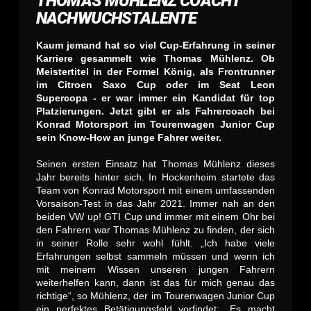
THOMAS MÜHLENZ COACHT
NACHWUCHSTALENTE
Kaum jemand hat so viel Cup-Erfahrung in seiner
Karriere gesammelt wie Thomas Mühlenz. Ob
Meistertitel in der Formel König, als Frontrunner
im Citroen Saxo Cup oder im Seat Leon
Supercopa - er war immer ein Kandidat für top
Platzierungen. Jetzt gibt er als Fahrercoach bei
Konrad Motorsport im Tourenwagen Junior Cup
sein Know-How an junge Fahrer weiter.
Seinen ersten Einsatz hat Thomas Mühlenz dieses
Jahr bereits hinter sich. In Hockenheim startete das
Team von Konrad Motorsport mit einem umfassenden
Vorsaison-Test in das Jahr 2021. Immer nah an den
beiden VW up! GTI Cup und immer mit einem Ohr bei
den Fahrern war Thomas Mühlenz zu finden, der sich
in seiner Rolle sehr wohl fühlt. „Ich habe viele
Erfahrungen selbst sammeln müssen und wenn ich
mit meinem Wissen unseren jungen Fahrern
weiterhelfen kann, dann ist das für mich genau das
richtige“, so Mühlenz, der im Tourenwagen Junior Cup
ein perfektes Betätigungsfeld vorfindet: „Es macht