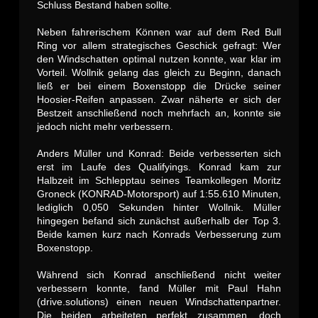
Schluss Bestand haben sollte.
Neben fahrerischem Können war auf dem Red Bull
Ring vor allem strategisches Geschick gefragt: Wer
den Windschatten optimal nutzen konnte, war klar im
Vorteil. Wollnik gelang das gleich zu Beginn, danach
ließ er bei einem Boxenstopp die Drücke seiner
Hoosier-Reifen anpassen. Zwar näherte er sich der
Bestzeit anschließend noch mehrfach an, konnte sie
jedoch nicht mehr verbessern.
Anders Müller und Konrad: Beide verbesserten sich
erst im Laufe des Qualifyings. Konrad kam zur
Halbzeit im Schlepptau seines Teamkollegen Moritz
Groneck (KONRAD-Motorsport) auf 1:55.610 Minuten,
lediglich 0,050 Sekunden hinter Wollnik. Müller
hingegen befand sich zunächst außerhalb der Top 3.
Beide kamen kurz nach Konrads Verbesserung zum
Boxenstopp.
Während sich Konrad anschließend nicht weiter
verbessern konnte, fand Müller mit Paul Hahn
(drive.solutions) einen neuen Windschattenpartner.
Die beiden arbeiteten perfekt zusammen, doch