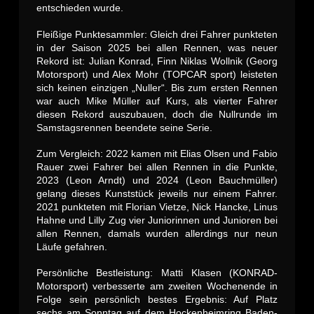
entschieden wurde.
Fleißige Punktesammler: Gleich drei Fahrer punkteten
in der Saison 2025 bei allen Rennen, was neuer
Rekord ist: Julian Konrad, Finn Niklas Wollnik (Georg
Motorsport) und Alex Mohr (TOPCAR sport) leisteten
sich keinen einzigen „Nuller“. Bis zum ersten Rennen
war auch Mike Müller auf Kurs, als vierter Fahrer
diesen Rekord auszubauen, doch die Nullrunde im
Samstagsrennen beendete seine Serie.
Zum Vergleich: 2022 kamen mit Elias Olsen und Fabio
Rauer zwei Fahrer bei allen Rennen in die Punkte,
2023 (Leon Arndt) und 2024 (Leon Bauchmüller)
gelang dieses Kunststück jeweils nur einem Fahrer.
2021 punkteten mit Florian Vietze, Nick Hancke, Linus
Hahne und Lilly Zug vier Juniorinnen und Junioren bei
allen Rennen, damals wurden allerdings nur neun
Läufe gefahren.
Persönliche Bestleistung: Matti Klasen (KONRAD-
Motorsport) verbesserte am zweiten Wochenende in
Folge sein persönlich bestes Ergebnis: Auf Platz
sechs am Sonntag auf dem Hockenheimring Baden-