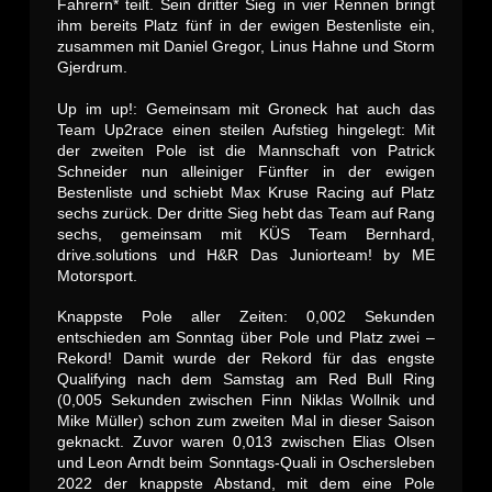
Fahrern* teilt. Sein dritter Sieg in vier Rennen bringt
ihm bereits Platz fünf in der ewigen Bestenliste ein,
zusammen mit Daniel Gregor, Linus Hahne und Storm
Gjerdrum.
Up im up!: Gemeinsam mit Groneck hat auch das
Team Up2race einen steilen Aufstieg hingelegt: Mit
der zweiten Pole ist die Mannschaft von Patrick
Schneider nun alleiniger Fünfter in der ewigen
Bestenliste und schiebt Max Kruse Racing auf Platz
sechs zurück. Der dritte Sieg hebt das Team auf Rang
sechs, gemeinsam mit KÜS Team Bernhard,
drive.solutions und H&R Das Juniorteam! by ME
Motorsport.
Knappste Pole aller Zeiten: 0,002 Sekunden
entschieden am Sonntag über Pole und Platz zwei –
Rekord! Damit wurde der Rekord für das engste
Qualifying nach dem Samstag am Red Bull Ring
(0,005 Sekunden zwischen Finn Niklas Wollnik und
Mike Müller) schon zum zweiten Mal in dieser Saison
geknackt. Zuvor waren 0,013 zwischen Elias Olsen
und Leon Arndt beim Sonntags-Quali in Oschersleben
2022 der knappste Abstand, mit dem eine Pole