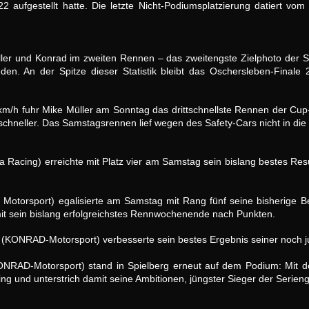
2 aufgestellt hatte. Die letzte Nicht-Podiumsplatzierung datiert v
ller und Konrad im zweiten Rennen – das zweitengste Zielphoto der S
eden. An der Spitze dieser Statistik bleibt das Oschersleben-Final
1 km/h fuhr Mike Müller am Sonntag das drittschnellste Rennen der Cu
hneller. Das Samstagsrennen lief wegen des Safety-Cars nicht in die To
a Racing) erreichte mit Platz vier am Samstag sein bislang bestes Resu
g Motorsport) egalisierte am Samstag mit Rang fünf seine bisherige B
it sein bislang erfolgreichstes Rennwochenende nach Punkten.
sen (KONRAD-Motorsport) verbesserte sein bestes Ergebnis seiner noch 
KONRAD-Motorsport) stand in Spielberg erneut auf dem Podium: Mit de
ng und unterstrich damit seine Ambitionen, jüngster Sieger der Serien