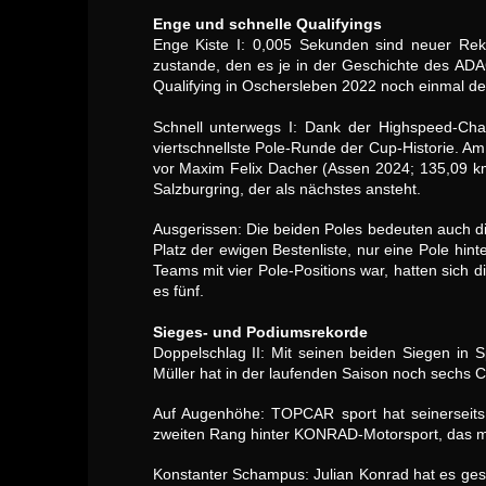
Enge und schnelle Qualifyings
Enge Kiste I: 0,005 Sekunden sind neuer Re
zustande, den es je in der Geschichte des A
Qualifying in Oschersleben 2022 noch einmal deu
Schnell unterwegs I: Dank der Highspeed-Char
viertschnellste Pole-Runde der Cup-Historie. Am
vor Maxim Felix Dacher (Assen 2024; 135,09 km
Salzburgring, der als nächstes ansteht.
Ausgerissen: Die beiden Poles bedeuten auch d
Platz der ewigen Bestenliste, nur eine Pole hi
Teams mit vier Pole-Positions war, hatten sich 
es fünf.
Sieges- und Podiumsrekorde
Doppelschlag II: Mit seinen beiden Siegen in S
Müller hat in der laufenden Saison noch sechs C
Auf Augenhöhe: TOPCAR sport hat seinerseits
zweiten Rang hinter KONRAD-Motorsport, das mit
Konstanter Schampus: Julian Konrad hat es gesc