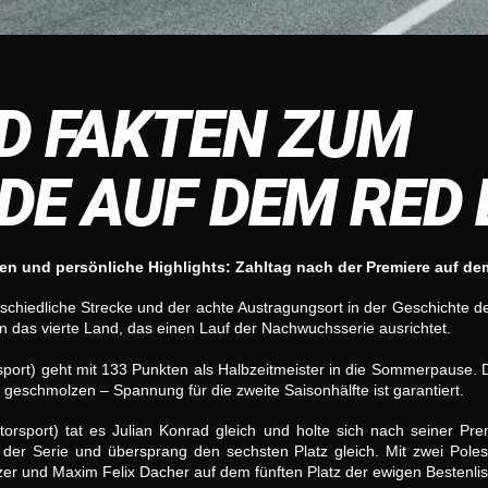
D FAKTEN ZUM
E AUF DEM RED 
 und persönliche Highlights: Zahltag nach der Premiere auf dem
erschiedliche Strecke und der achte Austragungsort in der Geschichte 
 das vierte Land, das einen Lauf der Nachwuchsserie ausrichtet.
port) geht mit 133 Punkten als Halbzeitmeister in die Sommerpause
 geschmolzen – Spannung für die zweite Saisonhälfte ist garantiert.
torsport) tat es Julian Konrad gleich und holte sich nach seiner Pr
r der Serie und übersprang den sechsten Platz gleich. Mit zwei Poles
lzer und Maxim Felix Dacher auf dem fünften Platz der ewigen Bestenlis