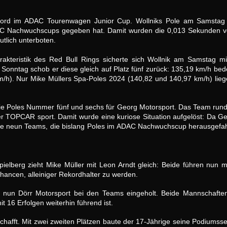
kord im ADAC Tourenwagen Junior Cup. Wollniks Pole am Samstag
DAC Nachwuchscups gegeben hat. Damit wurden die 0,013 Sekunden vo
tlich unterboten.
akteristik des Red Bull Rings sicherte sich Wollnik am Samstag m
 Sonntag schob er diese gleich auf Platz fünf zurück: 135,19 km/h bede
/h). Nur Mike Müllers Spa-Poles 2024 (140,82 und 140,97 km/h) lieg
ie Poles Nummer fünf und sechs für Georg Motorsport. Das Team rund u
nter TOPCAR sport. Damit wurde eine kuriose Situation aufgelöst: Da G
die neun Teams, die bislang Poles im ADAC Nachwuchscup herausgefahre
pielberg zieht Mike Müller mit Leon Arndt gleich: Beide führen nun mi
hancen, alleiniger Rekordhalter zu werden.
 nun Dörr Motorsport bei den Teams eingeholt. Beide Mannschaften 
 16 Erfolgen weiterhin führend ist.
hafft. Mit zwei zweiten Plätzen baute der 17-Jährige seine Podiumsser