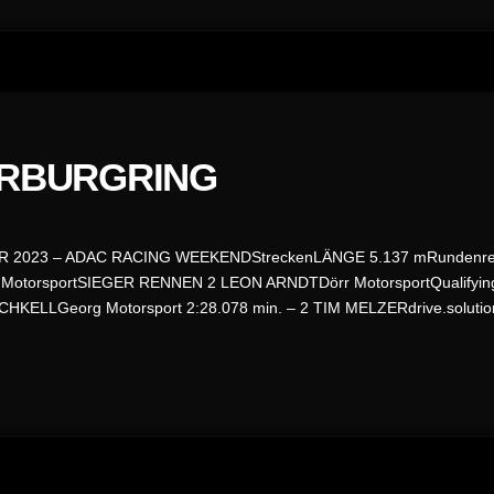
ÜRBURGRING
 2023 – ADAC RACING WEEKENDStreckenLÄNGE 5.137 mRundenrekord
otorsportSIEGER RENNEN 2 LEON ARNDTDörr MotorsportQualifyin
LLGeorg Motorsport 2:28.078 min. – 2 TIM MELZERdrive.solution