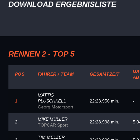
DOWNLOAD ERGEBNISLISTE
RENNEN 2 - TOP 5
GA
POS
FAHRER / TEAM
GESAMTZEIT
AB
MATTIS
1
PLUSCHKELL
22:23.956 min.
-
Georg Motorsport
MIKE MÜLLER
2
22:28.998 min.
5.0
TOPCAR Sport
TIM MELZER
3
22:28.999 min.
5.0