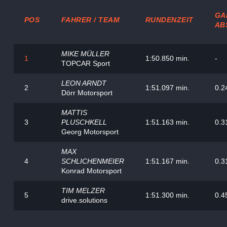
GAP
POS
FAHRER / TEAM
RUNDENZEIT
AB
MIKE MÜLLER
1
1:50.850 min.
-
TOPCAR Sport
LEON ARNDT
2
1:51.097 min.
0.2
Dörr Motorsport
MATTIS
3
PLUSCHKELL
1:51.163 min.
0.3
Georg Motorsport
MAX
4
SCHLICHENMEIER
1:51.167 min.
0.3
Konrad Motorsport
TIM MELZER
5
1:51.300 min.
0.4
drive.solutions