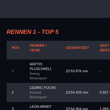
RENNEN 1 - TOP 5
FAHRER /
GAP /
POS
GESAMTZEIT
TEAM
ABST
MATTIS
PLUSCHKELL
1
23:53.876 min.
-
Georg
Motorsport
CEDRIC FUCHS
2
Konrad
23:54.433 min.
0.557 
Motorsport
LEON ARNDT
3
23:54.954 min.
1.069 