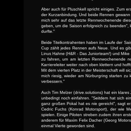
Aber auch für Pluschkell spricht einiges. Zum er
der Kurzanbindung. Und beide Rennen gewann de
mich sehr auf das letzte Rennwochenende diese
geben, um die Saison erfolgreich zu beenden", k
durfte."
Beide Titelkontrahenten haben im Laufe der Sa
Cup zählt jedes Rennen aufs Neue. Und es gibt
Linus Hahne (H&R - Das Juniorteam!) und Mike M
zu fahren, um am letzten Rennwochenende noc
Karriereleiter weiter nach oben klettern und hof
Mit dem vierten Platz in der Meisterschaft will s
mich riesig, wieder am Nürburgring starten z
verbessern."
Auch Tim Melzer (drive.solutions) hat ein klares
unbedingt noch einfahren. "Seitdem hat sich e
ganz großen Pokal hat es nie gereicht", sagt 
Cedric Fuchs (Konrad Motorsport), der wie Mel
spielen. Einige Piloten streben zudem ihren e
anderem für Maxim Felix Dacher (Georg Motorsp
einmal Vierte geworden sind.