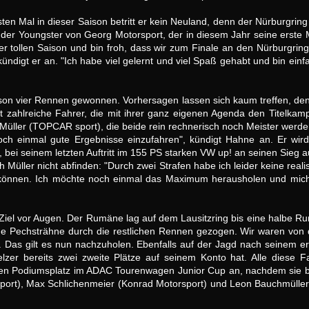
sten Mal in dieser Saison betritt er kein Neuland, denn der Nürburgrin
r Youngster von Georg Motorsport, der in diesem Jahr seine erste Mot
r tollen Saison und bin froh, dass wir zum Finale an den Nürburgrin
ündigt er an. "Ich habe viel gelernt und viel Spaß gehabt und bin einf
ison vier Rennen gewonnen. Vorhersagen lassen sich kaum treffen, 
 zahlreiche Fahrer, die mit ihrer ganz eigenen Agenda den Titelkamp
üller (TOPCAR sport), die beide rein rechnerisch noch Meister werden 
h einmal gute Ergebnisse einzufahren", kündigt Hahne an. Er wir
ft, bei seinem letzten Auftritt im 155 PS starken VW up! an seinen Sieg
ich Müller nicht abfinden: "Durch zwei Strafen habe ich leider keine real
u können. Ich möchte noch einmal das Maximum herausholen und mich 
 Ziel vor Augen. Der Rumäne lag auf dem Lausitzring bis eine halbe Ru
ine Pechsträhne durch die restlichen Rennen gezogen. Wir waren von 
er. Das gilt es nun nachzuholen. Ebenfalls auf der Jagd nach seinem 
zer bereits zwei zweite Plätze auf seinem Konto hat. Alle diese F
rsten Podiumsplatz im ADAC Tourenwagen Junior Cup an, nachdem sie be
ort), Max Schlichenmeier (Konrad Motorsport) und Leon Bauchmüller 