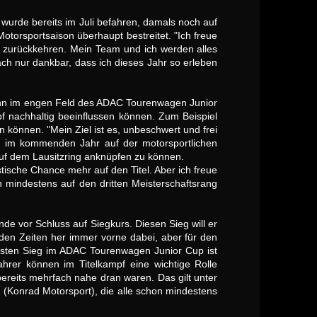
g wurde bereits im Juli befahren, damals noch auf
orsportsaison überhaupt bestreitet. "Ich freue
g zurückkehren. Mein Team und ich werden alles
ach nur dankbar, dass ich dieses Jahr so erleben
denn im engen Feld des ADAC Tourenwagen Junior
f nachhaltig beeinflussen können. Zum Beispiel
können. "Mein Ziel ist es, unbeschwert und frei
d im kommenden Jahr auf der motorsportlichen
 auf dem Lausitzring anknüpfen zu können.
istische Chance mehr auf den Titel. Aber ich freue
mindestens auf den dritten Meisterschaftsrang
nde vor Schluss auf Siegkurs. Diesen Sieg will er
den Zeiten her immer vorne dabei, aber für den
ersten Sieg im ADAC Tourenwagen Junior Cup ist
ahrer können im Titelkampf eine wichtige Rolle
reits mehrfach nahe dran waren. Das gilt unter
(Konrad Motorsport), die alle schon mindestens