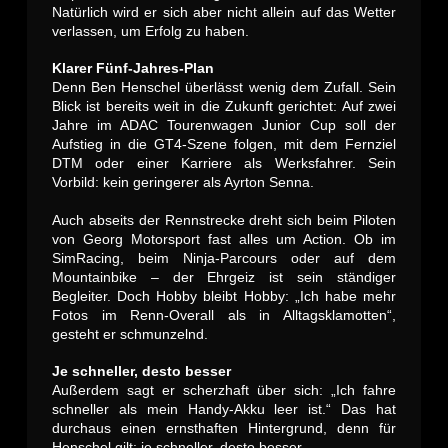
Natürlich wird er sich aber nicht allein auf das Wetter
verlassen, um Erfolg zu haben.
Klarer Fünf-Jahres-Plan
Denn Ben Henschel überlässt wenig dem Zufall. Sein
Blick ist bereits weit in die Zukunft gerichtet: Auf zwei
Jahre im ADAC Tourenwagen Junior Cup soll der
Aufstieg in die GT4-Szene folgen, mit dem Fernziel
DTM oder einer Karriere als Werksfahrer. Sein
Vorbild: kein geringerer als Ayrton Senna.
Auch abseits der Rennstrecke dreht sich beim Piloten
von Georg Motorsport fast alles um Action. Ob im
SimRacing, beim Ninja-Parcours oder auf dem
Mountainbike – der Ehrgeiz ist sein ständiger
Begleiter. Doch Hobby bleibt Hobby: „Ich habe mehr
Fotos im Renn-Overall als in Alltagsklamotten“,
gesteht er schmunzelnd.
Je schneller, desto besser
Außerdem sagt er scherzhaft über sich: „Ich fahre
schneller als mein Handy-Akku leer ist.“ Das hat
durchaus einen ernsthaften Hintergrund, denn für
Henschel gilt: je schneller, desto besser.