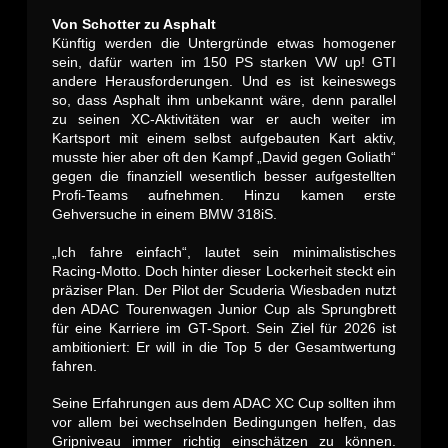
Von Schotter zu Asphalt
Künftig werden die Untergründe etwas homogener
sein, dafür warten im 150 PS starken VW up! GTI
andere Herausforderungen. Und es ist keineswegs
so, dass Asphalt ihm unbekannt wäre, denn parallel
zu seinen XC-Aktivitäten war er auch weiter im
Kartsport mit einem selbst aufgebauten Kart aktiv,
musste hier aber oft den Kampf „David gegen Goliath“
gegen die finanziell wesentlich besser aufgestellten
Profi-Teams aufnehmen. Hinzu kamen erste
Gehversuche in einem BMW 318iS.
„Ich fahre einfach“, lautet sein minimalistisches
Racing-Motto. Doch hinter dieser Lockerheit steckt ein
präziser Plan. Der Pilot der Scuderia Wiesbaden nutzt
den ADAC Tourenwagen Junior Cup als Sprungbrett
für eine Karriere im GT-Sport. Sein Ziel für 2026 ist
ambitioniert: Er will in die Top 5 der Gesamtwertung
fahren.
Seine Erfahrungen aus dem ADAC XC Cup sollten ihm
vor allem bei wechselnden Bedingungen helfen, das
Gripniveau immer richtig einschätzen zu können.