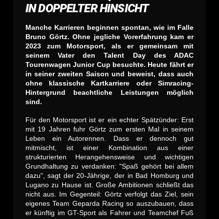
IN DOPPELTER HINSICHT
Manche Karrieren beginnen spontan, wie im Falle
Bruno Görtz. Ohne jegliche Vorerfahrung kam er
2023 zum Motorsport, als er gemeinsam mit
seinem Vater den Talent Day des ADAC
Tourenwagen Junior Cup besuchte. Heute fährt er
in seiner zweiten Saison und beweist, dass auch
ohne klassische Kartkarriere oder Simracing-
Hintergrund beachtliche Leistungen möglich
sind.
F
ür den Motorsport ist er ein echter Spätzünder: Erst
mit 19 Jahren fuhr Görtz zum ersten Mal in seinem
Leben ein Autorennen. Dass er dennoch gut
mitmischt, ist einer Kombination aus einer
strukturierten Herangehensweise und wichtigen
Grundhaltung zu verdanken: "Spaß gehört bei allem
dazu", sagt der 20-Jährige, der in Bad Homburg und
Lugano zu Hause ist. Große Ambitionen schließt das
nicht aus. Im Gegenteil: Görtz verfolgt das Ziel, sein
eigenes Team Geparda Racing so auszubauen, dass
er künftig im GT-Sport als Fahrer und Teamchef Fuß