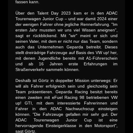
fassen kann.
Über den Talent Day 2023 kam er in den ADAC
Tourenwagen Junior Cup – und war damit 2024 einer
der wenigen Fahrer ohne jegliche Rennerfahrung. "Im
ersten Jahr mussten wir uns viel Wissen aneignen",
sagt er rückblickend. Mit "wir" meint er sich und
seinen Vater, mit dem er nicht nur das Team, sondern
auch das Unternehmen Geparda betreibt. Dieses
stellt dreirädrige Fahrzeuge auf Basis des VW up! her,
mit denen Jugendliche bereits mit A1-Führerschein
und ab 16 Jahren erste Erfahrungen im
Straßenverkehr sammeln können.
Deshalb ist Görtz in doppelter Mission unterwegs: Er
will als Fahrer erfolgreich sein und gleichzeitig sein
Team präsentieren. Geparda Racing besitzt bereits
einen zweiten mit eFuel Racing 98 betriebenen VW
up! GTI, mit dem interessierte Fahrerinnen und
Fahrer in den ADAC Nachwuchscup einsteigen
können. "Die Fahrzeuge gefallen mir sehr gut. Der
ADAC Tourenwagen Junior Cup ist eine
hervorragende Einsteigerklasse in den Motorsport",
sagt Görtz.