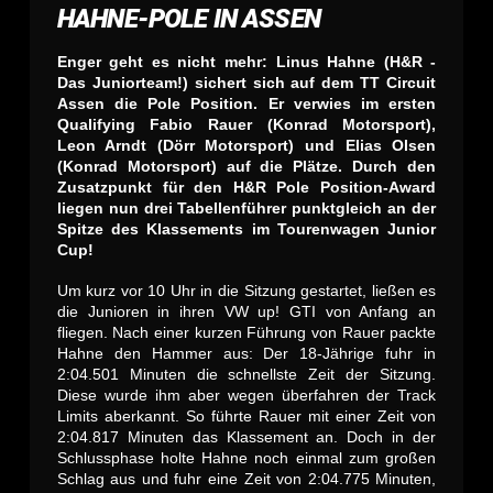
HAHNE-POLE IN ASSEN
Enger geht es nicht mehr: Linus Hahne (H&R -
Das Juniorteam!) sichert sich auf dem TT Circuit
Assen die Pole Position. Er verwies im ersten
Qualifying Fabio Rauer (Konrad Motorsport),
Leon Arndt (Dörr Motorsport) und Elias Olsen
(Konrad Motorsport) auf die Plätze. Durch den
Zusatzpunkt für den H&R Pole Position-Award
liegen nun drei Tabellenführer punktgleich an der
Spitze des Klassements im Tourenwagen Junior
Cup!
Um kurz vor 10 Uhr in die Sitzung gestartet, ließen es
die Junioren in ihren VW up! GTI von Anfang an
fliegen. Nach einer kurzen Führung von Rauer packte
Hahne den Hammer aus: Der
18
-Jährige fuhr in
2:04.501 Minuten die schnellste Zeit der Sitzung.
Diese wurde ihm aber wegen überfahren der Track
Limits aberkannt. So führte Rauer mit einer Zeit von
2:04.817 Minuten das Klassement an. Doch in der
Schlussphase holte Hahne noch einmal zum großen
Schlag aus und fuhr eine Zeit von 2:04.775 Minuten,