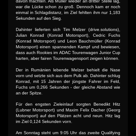
davon machten. Als Müller wieder an dritter Stelle lag,
war die Lücke schon zu groß. Dennoch kam er noch
einmal in Schlagdistanz, im Ziel fehlten ihm nur 1,183
Sekunden auf den Sieg.
Dahinter lieferten sich Tim Melzer (drive.solutions),
Julian Konrad (Konrad Motorsport), Cedric Fuchs
(Konrad Motorsport) und Leon Bauchmüller (Konrad
Motorsport) einen spannenden Kampf und bewiesen,
dass auch Rookies im ADAC Tourenwagen Junior Cup
harten, aber fairen Tourenwagensport zeigen können.
Der in Rumänien lebende Melzer behielt die Nase
vorn und setzte sich aus dem Pulk ab. Dahinter schlug
Konrad, mit 15 Jahren der jüngste Fahrer im Feld,
Fuchs um 0,266 Sekunden - der gleiche Abstand wie
an der Spitze.
Für den engsten Zieleinlauf sorgten Benedikt Hitz
(Lubner Motorsport) und Maxim Felix Dacher (Georg
Motorsport) auf den Plätzen acht und neun. Hitz lag
im Ziel 0,124 Sekunden vorn.
Am Sonntag steht um 9:05 Uhr das zweite Qualifying