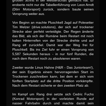
großen Schritt in der Meisterschaft gemacht hat. Er
eroberte nicht nur die Tabellenführung von Leon Arndt
(Dörr Motorsport) zurück, sondern baute seinen
Vorsprung weiter aus.
Von Beginn an machte Pluschkell Jagd auf Polesetter
Tim Melzer (drive.solutions), der sich auf trockener
Strecke aber perfekt verteidigte. Der Regen änderte
das Bild, als sich der Rumäne beim Restart mit noch
kalten Hinterreifen von der Strecke drehte und auf
Rang elf zurückfiel. Damit war der Weg frei für
Pluschkell. Bis ins Ziel fuhr er einen Vorsprung von
5,587 Sekunden heraus - in nur fünf Runden, die
nach dem Restart noch zu absolvieren waren.
Zweiter wurde Linus Hahne (H&R - Das Juniorteam!),
der sein Ergebnis einem hervorragenden Start im
Trockenen zuschreiben kann, bei dem er sich vom
fünften Startplatz auf die dritte Position vorkämpfte.
Nach dem Restart sicherte er den zweiten Platz ab.
Im Kampf um Rang drei setzte sich Cedric Fuchs
(Konrad Motorsport) in der vorletzten Runde auf
nasser Fahrbahn durch und machte damit sein