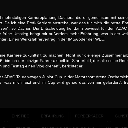
und mehrstufigen Karriereplanung Dachers, die er gemeinsam mit sein
t. Da ich eine Profi-Karriere anstrebe, war das für mich die beste E
esen“, so Dacher. Die Entscheidung fiel dann bewusst für den ADAC 
er frühe Umstieg bringt mir außerdem mehr Erfahrung, was in der wei
 unter: Einen Werksfahrervertrag in der IMSA oder der WEC.
seine Karriere zukunftsfit zu machen. Nicht nur die enge Zusammenarbe
, bin ich der einzige Fahrer aktuell im Starterfeld, der alle seine R
und Testtag einen Vlog drehen“, berichtet er.
 des ADAC Tourenwagen Junior Cup in der Motorsport Arena Oschersl
s, was mich reizt und im Cup wird genau das von mir gefordert“, fr
N
EINSTIEG
ERFAHRUNG
FÖRDERKADER
GÜNST