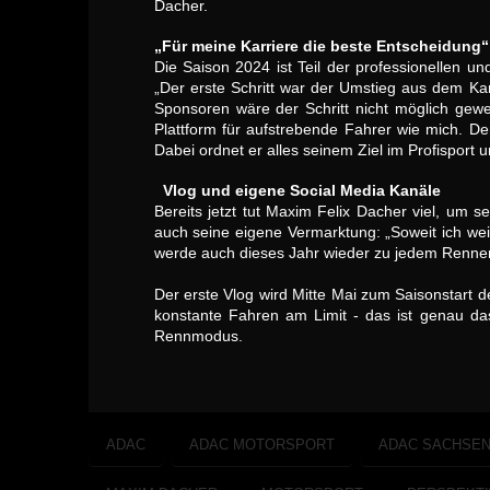
Dacher.
„Für meine Karriere die beste Entscheidung“
Die Saison 2024 ist Teil der professionellen 
„Der erste Schritt war der Umstieg aus dem Kar
Sponsoren wäre der Schritt nicht möglich gew
Plattform für aufstrebende Fahrer wie mich. D
Dabei ordnet er alles seinem Ziel im Profisport
Vlog und eigene Social Media Kanäle
Bereits jetzt tut Maxim Felix Dacher viel, um 
auch seine eigene Vermarktung: „Soweit ich weiß
werde auch dieses Jahr wieder zu jedem Rennen 
Der erste Vlog wird Mitte Mai zum Saisonstart
konstante Fahren am Limit - das ist genau da
Rennmodus.
ADAC
ADAC MOTORSPORT
ADAC SACHSE