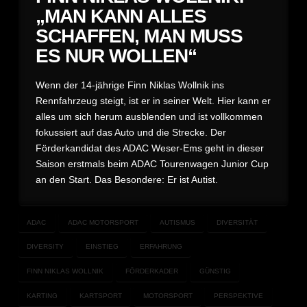
„MAN KANN ALLES
SCHAFFEN, MAN MUSS
ES NUR WOLLEN“
Wenn der 14-jährige Finn Niklas Wollnik ins
Rennfahrzeug steigt, ist er in seiner Welt. Hier kann er
alles um sich herum ausblenden und ist vollkommen
fokussiert auf das Auto und die Strecke. Der
Förderkandidat des ADAC Weser-Ems geht in dieser
Saison erstmals beim ADAC Tourenwagen Junior Cup
an den Start. Das Besondere: Er ist Autist.
ADAC
ADAC MOTORSPORT
AUTISMUS
DIVERSITÄT
DIVERSITY
EINSTIEG
ERFAHRUNG
FINN NIKLAS WOLLNIK
FÖRDERKADER
GÜNSTIG
KARTING
KARTSPORT
MOTORSPORT
PERSPEKTIVE