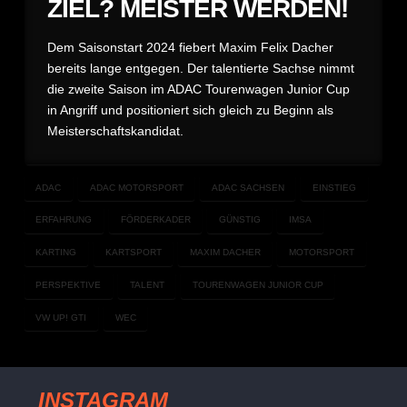
ZIEL? MEISTER WERDEN!
Dem Saisonstart 2024 fiebert Maxim Felix Dacher
bereits lange entgegen. Der talentierte Sachse nimmt
die zweite Saison im ADAC Tourenwagen Junior Cup
in Angriff und positioniert sich gleich zu Beginn als
Meisterschaftskandidat.
ADAC
ADAC MOTORSPORT
ADAC SACHSEN
EINSTIEG
ERFAHRUNG
FÖRDERKADER
GÜNSTIG
IMSA
KARTING
KARTSPORT
MAXIM DACHER
MOTORSPORT
PERSPEKTIVE
TALENT
TOURENWAGEN JUNIOR CUP
VW UP! GTI
WEC
INSTAGRAM