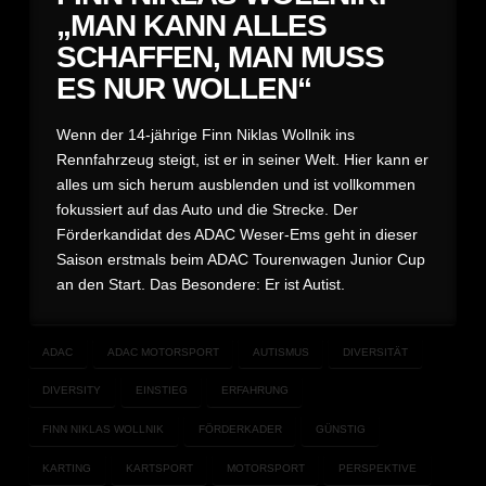
„MAN KANN ALLES
SCHAFFEN, MAN MUSS
ES NUR WOLLEN“
Wenn der 14-jährige Finn Niklas Wollnik ins
Rennfahrzeug steigt, ist er in seiner Welt. Hier kann er
alles um sich herum ausblenden und ist vollkommen
fokussiert auf das Auto und die Strecke. Der
Förderkandidat des ADAC Weser-Ems geht in dieser
Saison erstmals beim ADAC Tourenwagen Junior Cup
an den Start. Das Besondere: Er ist Autist.
ADAC
ADAC MOTORSPORT
AUTISMUS
DIVERSITÄT
DIVERSITY
EINSTIEG
ERFAHRUNG
FINN NIKLAS WOLLNIK
FÖRDERKADER
GÜNSTIG
KARTING
KARTSPORT
MOTORSPORT
PERSPEKTIVE