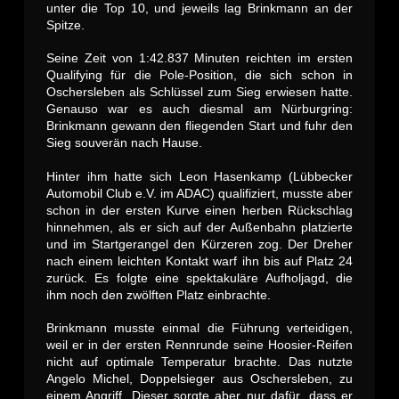
unter die Top 10, und jeweils lag Brinkmann an der
Spitze.
Seine Zeit von 1:42.837 Minuten reichten im ersten
Qualifying für die Pole-Position, die sich schon in
Oschersleben als Schlüssel zum Sieg erwiesen hatte.
Genauso war es auch diesmal am Nürburgring:
Brinkmann gewann den fliegenden Start und fuhr den
Sieg souverän nach Hause.
Hinter ihm hatte sich Leon Hasenkamp (Lübbecker
Automobil Club e.V. im ADAC) qualifiziert, musste aber
schon in der ersten Kurve einen herben Rückschlag
hinnehmen, als er sich auf der Außenbahn platzierte
und im Startgerangel den Kürzeren zog. Der Dreher
nach einem leichten Kontakt warf ihn bis auf Platz 24
zurück. Es folgte eine spektakuläre Aufholjagd, die
ihm noch den zwölften Platz einbrachte.
Brinkmann musste einmal die Führung verteidigen,
weil er in der ersten Rennrunde seine Hoosier-Reifen
nicht auf optimale Temperatur brachte. Das nutzte
Angelo Michel, Doppelsieger aus Oschersleben, zu
einem Angriff. Dieser sorgte aber nur dafür, dass er