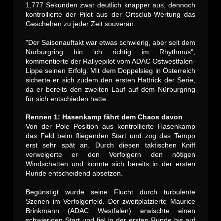
1,777 Sekunden zwar deutlich knapper aus, dennoch
kontrollierte der Pilot aus der Ortsclub-Wertung das
Geschehen zu jeder Zeit souverän.
"Der Saisonauftakt war etwas schwierig, aber seit dem
Nürburgring bin ich richtig im Rhythmus",
kommentierte der Rallyepilot vom ADAC Ostwestfalen-
Lippe seinen Erfolg. Mit dem Doppelsieg in Österreich
sicherte er sich zudem den ersten Hattrick der Serie,
da er bereits den zweiten Lauf auf dem Nürburgring
für sich entschieden hatte.
Rennen 1: Hasenkamp fährt dem Chaos davon
Von der Pole Position aus kontrollierte Hasenkamp
das Feld beim fliegenden Start und zog das Tempo
erst sehr spät an. Durch diesen taktischen Kniff
verweigerte er den Verfolgern den nötigen
Windschatten und konnte sich bereits in der ersten
Runde entscheidend absetzen.
Begünstigt wurde seine Flucht durch turbulente
Szenen im Verfolgerfeld. Der zweitplatzierte Maurice
Brinkmann (ADAC Westfalen) erwischte einen
schwierigen Start und fiel in der ersten Runde bis auf