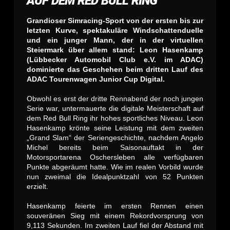
AUF DEM RED BULL RING
Grandioser Simracing-Sport von der ersten bis zur
letzten Kurve, spektakuläre Windschattenduelle
und ein junger Mann, der in der virtuellen
Steiermark über allem stand: Leon Hasenkamp
(Lübbecker Automobil Club e.V. im ADAC)
dominierte das Geschehen beim dritten Lauf des
ADAC Tourenwagen Junior Cup Digital.
Obwohl es erst der dritte Rennabend der noch jungen
Serie war, untermauerte die digitale Meisterschaft auf
dem Red Bull Ring ihr hohes sportliches Niveau. Leon
Hasenkamp krönte seine Leistung mit dem zweiten
„Grand Slam“ der Seriengeschichte, nachdem Angelo
Michel bereits beim Saisonauftakt in der
Motorsportarena Oschersleben alle verfügbaren
Punkte abgeräumt hatte. Wie im realen Vorbild wurde
nun zweimal die Idealpunktzahl von 52 Punkten
erzielt.
Hasenkamp feierte im ersten Rennen einen
souveränen Sieg mit einem Rekordvorsprung von
9,113 Sekunden. Im zweiten Lauf fiel der Abstand mit