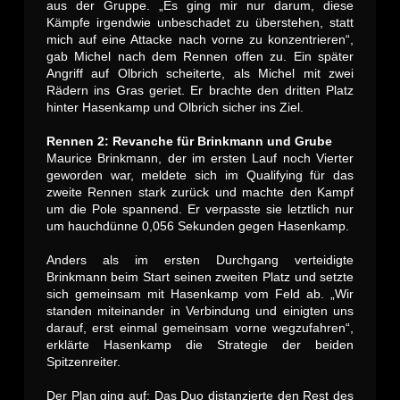
aus der Gruppe. „Es ging mir nur darum, diese
Kämpfe irgendwie unbeschadet zu überstehen, statt
mich auf eine Attacke nach vorne zu konzentrieren“,
gab Michel nach dem Rennen offen zu. Ein später
Angriff auf Olbrich scheiterte, als Michel mit zwei
Rädern ins Gras geriet. Er brachte den dritten Platz
hinter Hasenkamp und Olbrich sicher ins Ziel.
Rennen 2: Revanche für Brinkmann und Grube
Maurice Brinkmann, der im ersten Lauf noch Vierter
geworden war, meldete sich im Qualifying für das
zweite Rennen stark zurück und machte den Kampf
um die Pole spannend. Er verpasste sie letztlich nur
um hauchdünne 0,056 Sekunden gegen Hasenkamp.
Anders als im ersten Durchgang verteidigte
Brinkmann beim Start seinen zweiten Platz und setzte
sich gemeinsam mit Hasenkamp vom Feld ab. „Wir
standen miteinander in Verbindung und einigten uns
darauf, erst einmal gemeinsam vorne wegzufahren“,
erklärte Hasenkamp die Strategie der beiden
Spitzenreiter.
Der Plan ging auf: Das Duo distanzierte den Rest des