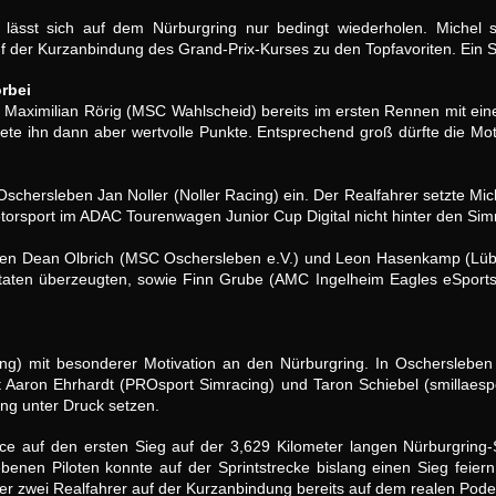
n lässt sich auf dem Nürburgring nur bedingt wiederholen. Miche
uf der Kurzanbindung des Grand-Prix-Kurses zu den Topfavoriten. Ein 
rbei
Maximilian Rörig (MSC Wahlscheid) bereits im ersten Rennen mit einer
ete ihn dann aber wertvolle Punkte. Entsprechend groß dürfte die Moti
Oschersleben Jan Noller (Noller Racing) ein. Der Realfahrer setzte M
Motorsport im ADAC Tourenwagen Junior Cup Digital nicht hinter den Si
iloten Dean Olbrich (MSC Oschersleben e.V.) und Leon Hasenkamp (Lübb
taten überzeugten, sowie Finn Grube (AMC Ingelheim Eagles eSports
ng) mit besonderer Motivation an den Nürburgring. In Oscherslebe
t Aaron Ehrhardt (PROsport Simracing) und Taron Schiebel (smillaes
ng unter Druck setzen.
nce auf den ersten Sieg auf der 3,629 Kilometer langen Nürburgring-
nen Piloten konnte auf der Sprintstrecke bislang einen Sieg feie
r zwei Realfahrer auf der Kurzanbindung bereits auf dem realen Pode