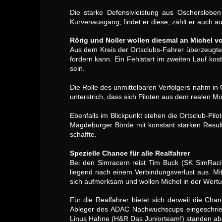
Die starke Defensivleistung aus Oscherslebe
Kurvenausgang; findet er diese, zählt er auch a
Rörig und Noller wollen diesmal an Michel vo
Aus dem Kreis der Ortsclubs-Fahrer überzeugte 
fordern kann. Ein Fehlstart im zweiten Lauf kost
sein.
Die Rolle des unmittelbaren Verfolgers nahm in 
unterstrich, dass sich Piloten aus dem realen 
Ebenfalls im Blickpunkt stehen die Ortsclub-P
Magdeburger Börde mit konstant starken Resul
schaffte.
Spezielle Chance für alle Realfahrer
Bei den Simracern reist Tim Buck (SK SimRaci
liegend nach einem Verbindungsverlust aus. Mi
sich aufmerksam und wollen Michel in der Wertu
Für die Realfahrer bietet sich derweil die Cha
Ableger des ADAC Nachwuchscups eingeschriebe
Linus Hahne (H&R Das Juniorteam!) standen abe