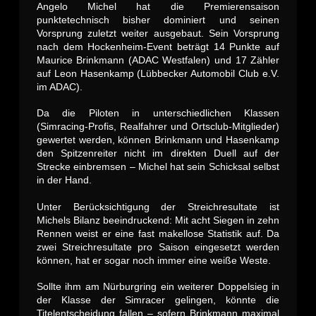
Angelo Michel hat die Premierensaison
punktetechnisch bisher dominiert und seinen
Vorsprung zuletzt weiter ausgebaut. Sein Vorsprung
nach dem Hockenheim-Event beträgt 14 Punkte auf
Maurice Brinkmann (ADAC Westfalen) und 17 Zähler
auf Leon Hasenkamp (Lübbecker Automobil Club e.V.
im ADAC).
Da die Piloten in unterschiedlichen Klassen
(Simracing-Profis, Realfahrer und Ortsclub-Mitglieder)
gewertet werden, können Brinkmann und Hasenkamp
den Spitzenreiter nicht im direkten Duell auf der
Strecke einbremsen – Michel hat sein Schicksal selbst
in der Hand.
Unter Berücksichtigung der Streichresultate ist
Michels Bilanz beeindruckend: Mit acht Siegen in zehn
Rennen weist er eine fast makellose Statistik auf. Da
zwei Streichresultate pro Saison eingesetzt werden
können, hat er sogar noch immer eine weiße Weste.
Sollte ihm am Nürburgring ein weiterer Doppelsieg in
der Klasse der Simracer gelingen, könnte die
Titelentscheidung fallen – sofern Brinkmann maximal