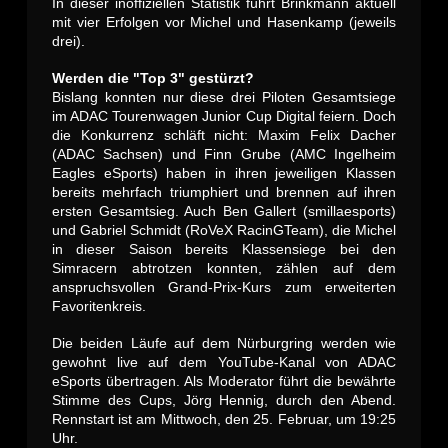
In dieser inoffiziellen Statistik führt Brinkmann aktuell
mit vier Erfolgen vor Michel und Hasenkamp (jeweils
drei).
Werden die "Top 3" gestürzt?
Bislang konnten nur diese drei Piloten Gesamtsiege
im ADAC Tourenwagen Junior Cup Digital feiern. Doch
die Konkurrenz schläft nicht: Maxim Felix Dacher
(ADAC Sachsen) und Finn Grube (AMC Ingelheim
Eagles eSports) haben in ihren jeweiligen Klassen
bereits mehrfach triumphiert und brennen auf ihren
ersten Gesamtsieg. Auch Ben Gallert (smillaesports)
und Gabriel Schmidt (RoVeX RacinGTeam), die Michel
in dieser Saison bereits Klassensiege bei den
Simracern abtrotzen konnten, zählen auf dem
anspruchsvollen Grand-Prix-Kurs zum erweiterten
Favoritenkreis.
Die beiden Läufe auf dem Nürburgring werden wie
gewohnt live auf dem YouTube-Kanal von ADAC
eSports übertragen. Als Moderator führt die bewährte
Stimme des Cups, Jörg Hennig, durch den Abend.
Rennstart ist am Mittwoch, den 25. Februar, um 19:25
Uhr.