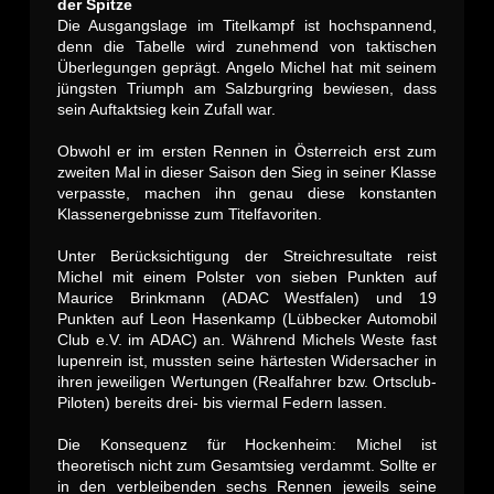
der Spitze
Die Ausgangslage im Titelkampf ist hochspannend,
denn die Tabelle wird zunehmend von taktischen
Überlegungen geprägt. Angelo Michel hat mit seinem
jüngsten Triumph am Salzburgring bewiesen, dass
sein Auftaktsieg kein Zufall war.
Obwohl er im ersten Rennen in Österreich erst zum
zweiten Mal in dieser Saison den Sieg in seiner Klasse
verpasste, machen ihn genau diese konstanten
Klassenergebnisse zum Titelfavoriten.
Unter Berücksichtigung der Streichresultate reist
Michel mit einem Polster von sieben Punkten auf
Maurice Brinkmann (ADAC Westfalen) und 19
Punkten auf Leon Hasenkamp (Lübbecker Automobil
Club e.V. im ADAC) an. Während Michels Weste fast
lupenrein ist, mussten seine härtesten Widersacher in
ihren jeweiligen Wertungen (Realfahrer bzw. Ortsclub-
Piloten) bereits drei- bis viermal Federn lassen.
Die Konsequenz für Hockenheim: Michel ist
theoretisch nicht zum Gesamtsieg verdammt. Sollte er
in den verbleibenden sechs Rennen jeweils seine