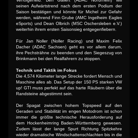
Verfolgerfeld. Ben Gallert (ADAC Nordrhein) will
seinen Aufwärtstrend nach dem ersten Podium der
Saison bestätigen und könnte für Michel zur Gefahr
werden, während Finn Grube (AMC Ingelheim Eagles
eSports) und Dean Olbrich (MSC Oschersleben e.V.)
weiterhin ihrem ersten Saisonsieg entgegenfiebern.
Für Jan Noller (Noller Racing) und Maxim Felix
Dacher (ADAC Sachsen) geht es vor allem darum,
ihre Pechsträhne zu beenden und den Siegeszug von
Brinkmann bei den Realfahrern zu stoppen.
Technik und Taktik im Fokus
Die 4,574 Kilometer lange Strecke fordert Mensch und
Maschine alles ab. Das Setup der 150 PS starken VW
up! GTI muss perfekt auf das harte Räubern über die
Randsteine abgestimmt sein.
Der Spagat zwischen hohem Topspeed auf den
Geraden und Stabilität im engen Motodrom ist schon
immer die größte technische Herausforderung auf
dem Hockenheimring Baden-Württemberg gewesen.
Zudem lässt der lange Spurt Richtung Spitzkehre
wieder dramatische Windschattenschlachten bis in die