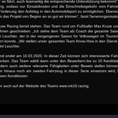
 es fährt, auch teamseitig die entsprechende Unterstützung bekommt“,
ng, sodass nur Einsatzkosten und die Einschreibegebühr vom Fahrer
n Förderung den Aufstieg in den Automobilsport zu ermöglichen. Ebens
en das Projekt von Beginn an so gut wir können“, fasst Serienorganis
ruse Racing bereit stehen. Das Team rund um Fußballer Max Kruse un
ahnen geschrieben: „Ich stehe dem Team als Coach die gesamte Sais
n Leuchter, der in der vergangenen Saison für Volkswagen im Tou
rn konnte. „Wir stellen unser gesamtes Team Know-How in den Dienst d
nt Leuchter.
d endet am 10.03.2020. In dieser Zeit können sich interessierte Fah
rben. Das Team wählt dann unter den Bewerbern bis zu 10 Kandidaten
rn auch weitere relevante Fähigkeiten unter Beweis stellen können
 hinaus noch ein zweites Fahrzeug in dieser Serie einsetzen wird, b
tiven Konditionen.
rer auch auf der Website des Teams www.mk10.racing.