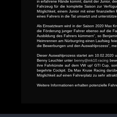
in erfahrene Hände kommt, damit der Junior, der
Fahrzeug für die komplette Saison zur Verfügu
Möglichkeit, einem Junior mit einer finanzielle
eines Fahrers in die Tat umsetzt und unterstütz
Als Einsatzteam wird in der Saison 2020 Max K
die Förderung junger Fahrer ebenso auf die F
Ausbildung des Fahrers kümmern“, so Benjami
Heimrennen am Nürburgring einen Laufsieg feie
die Bewerbungen und den Auswahlprozess“, mei
Dieser Auswahlprozess startet am 10.02.2020 un
Benny Leuchter unter
benny@mk10.racing
bewe
ihre Fahrkünste auf dem VW up! GTI Cup, sonde
begehrte Cockpit. Da Max Kruse Racing darüber
Möglichkeit auf einen Fahrerplatz zu sehr attrak
Weitere Informationen erhalten potenzielle Fah