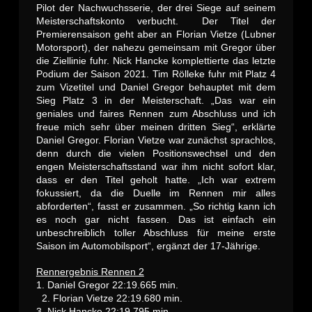
Pilot der Nachwuchsserie, der drei Siege auf seinem
Meisterschaftskonto verbucht. Der Titel der
Premierensaison geht aber an Florian Vietze (Lubner
Motorsport), der nahezu gemeinsam mit Gregor über
die Ziellinie fuhr. Nick Hancke komplettierte das letzte
Podium der Saison 2021. Tim Rölleke fuhr mit Platz 4
zum Vizetitel und Daniel Gregor behauptet mit dem
Sieg Platz 3 in der Meisterschaft. „Das war ein
geniales und faires Rennen zum Abschluss und ich
freue mich sehr über meinen dritten Sieg“, erklärte
Daniel Gregor. Florian Vietze war zunächst sprachlos,
denn durch die vielen Positionswechsel und den
engen Meisterschaftsstand war ihm nicht sofort klar,
dass er den Titel geholt hatte. „Ich war extrem
fokussiert, da die Duelle im Rennen mir alles
abforderten“, fasst er zusammen. „So richtig kann ich
es noch gar nicht fassen. Das ist einfach ein
unbeschreiblich toller Abschluss für meine erste
Saison im Automobilsport“, ergänzt der 17-Jährige.
Rennergebnis Rennen 2
1. Daniel Gregor 22:19.665 min.
2. Florian Vietze 22:19.680 min.
3. Nick Hancke 22:19.795 min.