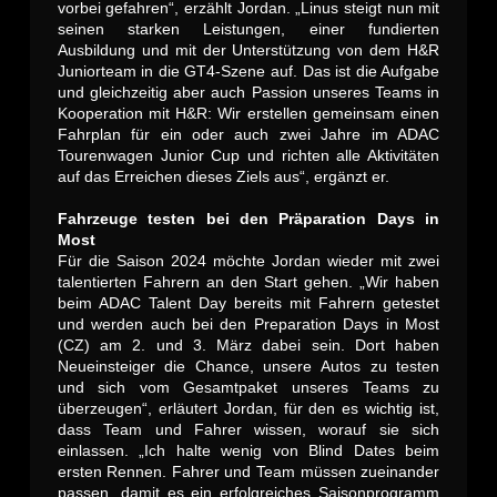
vorbei gefahren“, erzählt Jordan. „Linus steigt nun mit
seinen starken Leistungen, einer fundierten
Ausbildung und mit der Unterstützung von dem H&R
Juniorteam in die GT4-Szene auf. Das ist die Aufgabe
und gleichzeitig aber auch Passion unseres Teams in
Kooperation mit H&R: Wir erstellen gemeinsam einen
Fahrplan für ein oder auch zwei Jahre im ADAC
Tourenwagen Junior Cup und richten alle Aktivitäten
auf das Erreichen dieses Ziels aus“, ergänzt er.
Fahrzeuge testen bei den Präparation Days in
Most
Für die Saison 2024 möchte Jordan wieder mit zwei
talentierten Fahrern an den Start gehen. „Wir haben
beim ADAC Talent Day bereits mit Fahrern getestet
und werden auch bei den Preparation Days in Most
(CZ) am 2. und 3. März dabei sein. Dort haben
Neueinsteiger die Chance, unsere Autos zu testen
und sich vom Gesamtpaket unseres Teams zu
überzeugen“, erläutert Jordan, für den es wichtig ist,
dass Team und Fahrer wissen, worauf sie sich
einlassen. „Ich halte wenig von Blind Dates beim
ersten Rennen. Fahrer und Team müssen zueinander
passen, damit es ein erfolgreiches Saisonprogramm