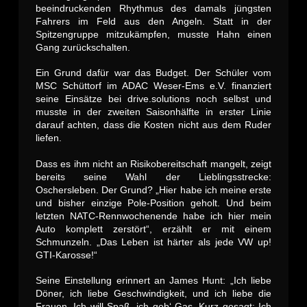
beeindruckenden Rhythmus des damals jüngsten
Fahrers im Feld aus den Angeln. Statt in der
Spitzengruppe mitzukämpfen, musste Hahn einen
Gang zurückschalten.
Ein Grund dafür war das Budget. Der Schüler vom
MSC Schüttorf im ADAC Weser-Ems e.V. finanziert
seine Einsätze bei drive.solutions noch selbst und
musste in der zweiten Saisonhälfte in erster Linie
darauf achten, dass die Kosten nicht aus dem Ruder
liefen.
Dass es ihm nicht an Risikobereitschaft mangelt, zeigt
bereits seine Wahl der Lieblingsstrecke:
Oschersleben. Der Grund? „Hier habe ich meine erste
und bisher einzige Pole-Position geholt. Und beim
letzten NATC-Rennwochenende habe ich hier mein
Auto komplett zerstört“, erzählt er mit einem
Schmunzeln. „Das Leben ist härter als jede VW up!
GTI-Karosse!“
Seine Einstellung erinnert an James Hunt: „Ich liebe
Döner, ich liebe Geschwindigkeit, und ich liebe die
Frauen. Ich will Spaß, ich geb‘ Gas. Kurz gesagt: Ich