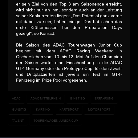
er sein Ziel von den Top 3 am Saisonende erreicht,
wird nicht nur an ihm, sondern auch an der Leistung
seiner Konkurrenten liegen: „Das Potential ganz vorne
mit dabei zu sein, haben einige. Das hat schon das
erste Kräftemessen bei den Preparation Days
gezeigt“, so Konrad.
Die Saison des ADAC Tourenwagen Junior Cup
beginnt mit dem ADAC Racing Weekend in
Oschersleben vom 10. bis 12. Mai. Auf den Champion
der Saison wartet eine Einschreibung in die ADAC
GT4 Germany oder den Prototype Cup, für den Zweit-
und Drittplatzierten ist jeweils ein Test im GT4-
Fahrzeug im Prize Pool vorgesehen.
ADAC
ADAC MITTELRHEIN
EINSTIEG
ERFAHRUNG
GÜNSTIG
KARTING
KARTSPORT
MOTORSPORT
TALENT
TOURENWAGEN JUNIOR CUP