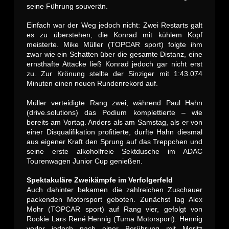
seine Führung souverän.
Einfach war der Weg jedoch nicht: Zwei Restarts galt
es zu überstehen, die Konrad mit kühlem Kopf
meisterte. Mike Müller (TOPCAR sport) folgte ihm
zwar wie ein Schatten über die gesamte Distanz, eine
ernsthafte Attacke ließ Konrad jedoch gar nicht erst
zu. Zur Krönung stellte der Sinziger mit 1:43.074
Minuten einen neuen Rundenrekord auf.
Müller verteidigte Rang zwei, während Paul Hahn
(drive.solutions) das Podium komplettierte – wie
bereits am Vortag. Anders als am Samstag, als er von
einer Disqualifikation profitierte, durfte Hahn diesmal
aus eigener Kraft den Sprung auf das Treppchen und
seine erste alkoholfreie Sektdusche im ADAC
Tourenwagen Junior Cup genießen.
Spektakuläre Zweikämpfe im Verfolgerfeld
Auch dahinter bekamen die zahlreichen Zuschauer
packenden Motorsport geboten. Zunächst lag Alex
Mohr (TOPCAR sport) auf Rang vier, gefolgt von
Rookie Lars René Hennig (Tuma Motorsport). Hennig
verlor jedoch nach einer Berührung mit Moritz