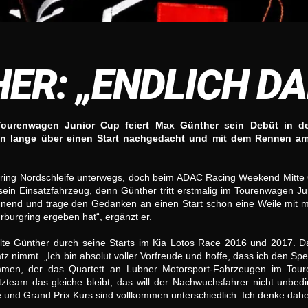
R: „ENDLICH DAB
renwagen Junior Cup feiert Max Günther sein Debüt in der
on lange über einen Start nachgedacht und mit dem Rennen am 
ring Nordschleife unterwegs, doch beim ADAC Racing Weekend Mitte Ok
ein Einsatzfahrzeug, denn Günther tritt erstmalig im Tourenwagen Ju
annend und trage den Gedanken an einen Start schon eine Weile mit mi
ürburgring ergeben hat“, ergänzt er.
te Günther durch seine Starts im Kia Lotos Race 2016 und 2017. Da
z nimmt. „Ich bin absolut voller Vorfreude und hoffe, dass ich den Sp
mmen, der das Quartett an Lubner Motorsport-Fahrzeugen im Toure
zteam das gleiche bleibt, das will der Nachwuchsfahrer nicht unbedin
 und Grand Prix Kurs sind vollkommen unterschiedlich. Ich denke daher