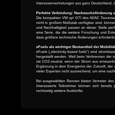
Interessenvertretungen aus ganz Deutschland, die
Perfekte Verbindung: Nachwuchsförderung u
Die kompakten VW up! GTI des ADAC Tourenwag
nicht in großem Maßstab verfügbar sind, könn
und Nachhaltigkeit passen an dieser Stelle p
eine Serie, die die weitere Forschung und Entw
dass größere technische Änderungen erforderlic
eFuels als wichtiger Bestandteil der Mobilit
eFuels („electricity-based fuels“) sind stromb
hergestellt werden. Weil beim Verbrennen der sy
sie CO2-neutral, wenn der Strom aus erneuerbare
Ergänzung in dem Energiemix der Zukunft, der aus
vieler Experten nicht ausreichend, um eine nac
Bei ausgewählten Rennen bieten Vertreter de
Interessierte Teilnehmer können sich bereits 
rechtzeitig weitere Auskünfte.