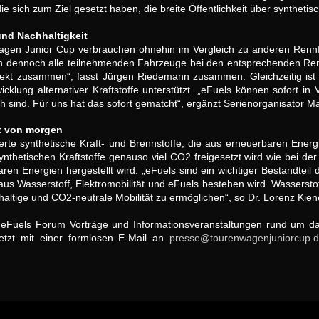
 sich zum Ziel gesetzt haben, die breite Öffentlichkeit über synthetisc
nd Nachhaltigkeit
en Junior Cup verbrauchen ohnehin im Vergleich zu anderen Rennfa
en dennoch alle teilnehmenden Fahrzeuge bei den entsprechenden R
erfekt zusammen“, fasst Jürgen Riedemann zusammen. Gleichzeitig i
icklung alternativer Kraftstoffe unterstützt. „eFuels können sofort 
h sind. Für uns hat das sofort gematcht“, ergänzt Serienorganisator M
ät von morgen
asierte synthetische Kraft- und Brennstoffe, die aus erneuerbaren Ene
nthetischen Kraftstoffe genauso viel CO2 freigesetzt wird wie bei de
n Energien hergestellt wird. „eFuels sind ein wichtiger Bestandteil d
 Wasserstoff, Elektromobilität und eFuels bestehen wird. Wasserstoff 
hhaltige und CO2-neutrale Mobilität zu ermöglichen“, so Dr. Lorenz K
s eFuels Forum Vorträge und Informationsveranstaltungen rund um d
jetzt mit einer formlosen E-Mail an
presse@tourenwagenjuniorcup.