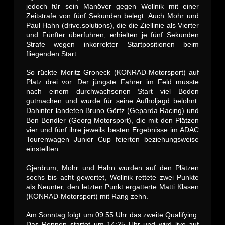
jedoch für sein Manöver gegen Wollnik mit einer
Zeitstrafe von fünf Sekunden belegt. Auch Mohr und
Paul Hahn (drive.solutions), die die Ziellinie als Vierter
und Fünfter überfuhren, erhielten je fünf Sekunden
Strafe wegen inkorrekter Startpositionen beim
fliegenden Start.
So rückte Moritz Groneck (KONRAD-Motorsport) auf
Platz drei vor. Der jüngste Fahrer im Feld musste
nach einem durchwachsenen Start viel Boden
gutmachen und wurde für seine Aufholjagd belohnt.
Dahinter landeten Bruno Görtz (Geparda Racing) und
Ben Bendler (Georg Motorsport), die mit den Plätzen
vier und fünf ihre jeweils besten Ergebnisse im ADAC
Tourenwagen Junior Cup feierten beziehungsweise
einstellten.
Gjerdrum, Mohr und Hahn wurden auf den Plätzen
sechs bis acht gewertet, Wollnik rettete zwei Punkte
als Neunter, den letzten Punkt ergatterte Matti Klasen
(KONRAD-Motorsport) mit Rang zehn.
Am Sonntag folgt um 09:55 Uhr das zweite Qualifying.
Das Rennen startet um 14:25 Uhr und wird live auf