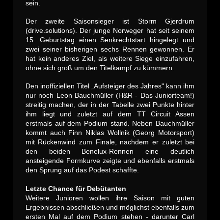
sein.
Der zweite Saisonsieger ist Storm Gjerdrum
(drive.solutions). Der junge Norweger hat seit seinem
15. Geburtstag einen Senkrechtstart hingelegt und
zwei seiner bisherigen sechs Rennen gewonnen. Er
hat kein anderes Ziel, als weitere Siege einzufahren,
ohne sich groß um den Titelkampf zu kümmern.
Den inoffiziellen Titel „Aufsteiger des Jahres" kann ihm
nur noch Leon Bauchmüller (H&R - Das Juniorteam!)
streitig machen, der in der Tabelle zwei Punkte hinter
ihm liegt und zuletzt auf dem TT Circuit Assen
erstmals auf dem Podium stand. Neben Bauchmüller
kommt auch Finn Niklas Wollnik (Georg Motorsport)
mit Rückenwind zum Finale, nachdem er zuletzt bei
den beiden Benelux-Rennen eine deutlich
ansteigende Formkurve zeigte und ebenfalls erstmals
den Sprung auf das Podest schaffte.
Letzte Chance für Debütanten
Weitere Junioren wollen ihre Saison mit guten
Ergebnissen abschließen und möglichst ebenfalls zum
ersten Mal auf dem Podium stehen - darunter Carl