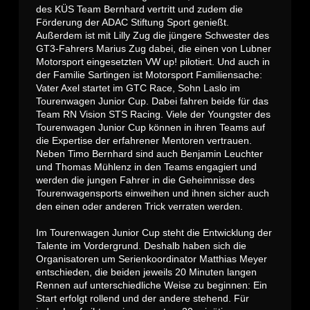
des KÜS Team Bernhard vertritt und zudem die
Förderung der ADAC Stiftung Sport genießt.
Außerdem ist mit Lilly Zug die jüngere Schwester des
GT3-Fahrers Marius Zug dabei, die einen von Lubner
Motorsport eingesetzten VW up! pilotiert. Und auch in
der Familie Sartingen ist Motorsport Familiensache:
Vater Axel startet im GTC Race, Sohn Laslo im
Tourenwagen Junior Cup. Dabei fahren beide für das
Team RN Vision STS Racing. Viele der Youngster des
Tourenwagen Junior Cup können in ihren Teams auf
die Expertise der erfahrener Mentoren vertrauen.
Neben Timo Bernhard sind auch Benjamin Leuchter
und Thomas Mühlenz in den Teams engagiert und
werden die jungen Fahrer in die Geheimnisse des
Tourenwagensports einweihen und ihnen sicher auch
den einen oder anderen Trick verraten werden.
Im Tourenwagen Junior Cup steht die Entwicklung der
Talente im Vordergrund. Deshalb haben sich die
Organisatoren um Serienkoordinator Matthias Meyer
entschieden, die beiden jeweils 20 Minuten langen
Rennen auf unterschiedliche Weise zu beginnen: Ein
Start erfolgt rollend und der andere stehend. Für