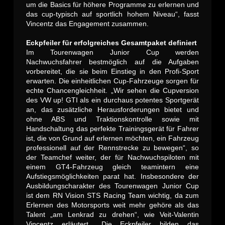
um die Basics für höhere Programme zu erlernen und
das cup-typisch auf sportlich hohem Niveau“, fasst
Vincentz das Engagement zusammen.
Eckpfeiler für erfolgreiches Gesamtpaket definiert
Im Tourenwagen Junior Cup werden
Nachwuchsfahrer bestmöglich auf die Aufgaben
vorbereitet, die sie beim Einstieg in den Profi-Sport
erwarten. Die einheitlichen Cup-Fahrzeuge sorgen für
echte Chancengleichheit. „Wir sehen die Cupversion
des VW up! GTI als ein durchaus potentes Sportgerät
an, das zusätzliche Herausforderungen bietet und
ohne ABS und Traktionskontrolle sowie mit
Handschaltung das perfekte Trainingsgerät für Fahrer
ist, die von Grund auf erlernen möchten, ein Fahrzeug
professionell auf der Rennstrecke zu bewegen“, so
der Teamchef weiter, der für Nachwuchspiloten mit
einem GT4-Fahrzeug gleich teamintern eine
Aufstiegsmöglichkeiten parat hat. Insbesondere der
Ausbildungscharakter des Tourenwagen Junior Cup
ist dem RN Vision STS Racing Team wichtig, da zum
Erlernen des Motorsports weit mehr gehöre als das
Talent „am Lenkrad zu drehen“, wie Veit-Valentin
Vincentz erläutert. „Die Eckpfeiler bilden das