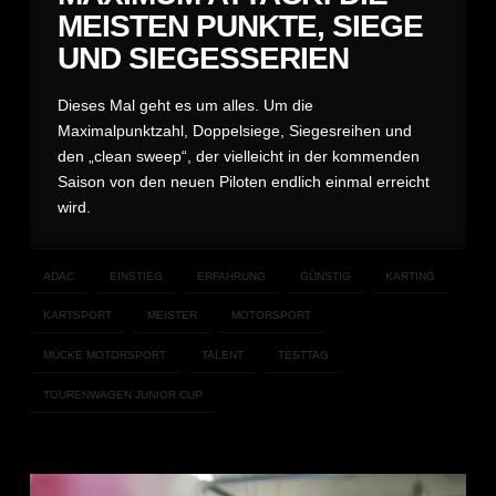
MEISTEN PUNKTE, SIEGE
UND SIEGESSERIEN
Dieses Mal geht es um alles. Um die
Maximalpunktzahl, Doppelsiege, Siegesreihen und
den „clean sweep“, der vielleicht in der kommenden
Saison von den neuen Piloten endlich einmal erreicht
wird.
ADAC
EINSTIEG
ERFAHRUNG
GÜNSTIG
KARTING
KARTSPORT
MEISTER
MOTORSPORT
MÜCKE MOTORSPORT
TALENT
TESTTAG
TOURENWAGEN JUNIOR CUP