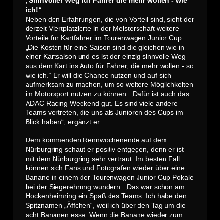
„Sinnvoller Weg für Fahrer die mehr wollen - wie
ich!“
Neben den Erfahrungen, die von Vorteil sind, sieht der
derzeit Viertplatzierte in der Meisterschaft weitere
Vorteile für Kartfahrer im Tourenwagen Junior Cup.
„Die Kosten für eine Saison sind die gleichen wie in
einer Kartsaison und es ist der einzig sinnvolle Weg
aus dem Kart ins Auto für Fahrer, die mehr wollen - so
wie ich.“ Er will die Chance nutzen und auf sich
aufmerksam zu machen, um so weitere Möglichkeiten
im Motorsport nutzen zu können. „Dafür ist auch das
ADAC Racing Weekend gut. Es sind viele andere
Teams vertreten, die uns als Junioren des Cups im
Blick haben“, ergänzt er.
Dem kommenden Rennwochenende auf dem
Nürburgring schaut er positiv entgegen, denn er ist
mit dem Nürburgring sehr vertraut. Im besten Fall
können sich Fans und Fotografen wieder über eine
Banane in einem der Tourenwagen Junior Cup Pokale
bei der Siegerehrung wundern. „Das war schon am
Hockenheimring ein Spaß des Teams. Ich habe den
Spitznamen „Äffchen“, weil ich über den Tag um die
acht Bananen esse. Wenn die Banane wieder zum