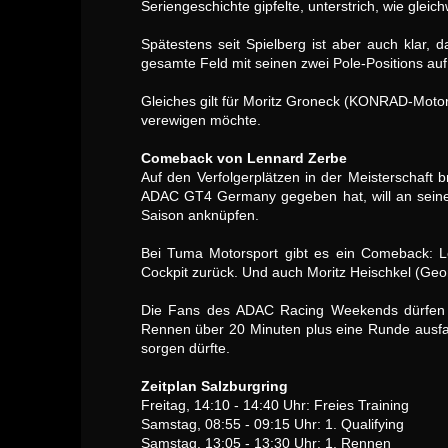
Seriengeschichte gipfelte, unterstrich, wie glei
Spätestens seit Spielberg ist aber auch klar,
gesamte Feld mit seinen zwei Pole-Positions auf
Gleiches gilt für Moritz Groneck (KONRAD-Motor
verewigen möchte.
Comeback von Lennard Zerbe
Auf den Verfolgerplätzen in der Meisterschaft 
ADAC GT4 Germany gegeben hat, will an seine 
Saison anknüpfen.
Bei Tuma Motorsport gibt es ein Comeback: Le
Cockpit zurück. Und auch Moritz Heischkel (Geor
Die Fans des ADAC Racing Weekends dürfen si
Rennen über 20 Minuten plus eine Runde ausfah
sorgen dürfte.
Zeitplan Salzburgring
Freitag, 14:10 - 14:40 Uhr: Freies Training
Samstag, 08:55 - 09:15 Uhr: 1. Qualifying
Samstag, 13:05 - 13:30 Uhr: 1. Rennen