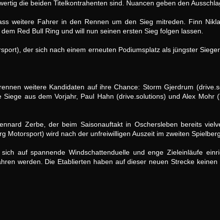
chwertig die beiden Titelkontrahenten sind. Nuancen geben den Ausschla
 dass weitere Fahrer in den Rennen um den Sieg mitreden. Finn Nikl
 dem Red Bull Ring und will nun seinen ersten Sieg folgen lassen.
sport), der sich nach einem erneuten Podiumsplatz als jüngster Siege
brennen weitere Kandidaten auf ihre Chance: Storm Gjerdrum (drive.sol
Siege aus dem Vorjahr, Paul Hahn (drive.solutions) und Alex Mohr 
nnard Zerbe, der beim Saisonauftakt in Oschersleben bereits vielve
g Motorsport) wird nach der unfreiwilligen Auszeit im zweiten Spielber
ch auf spannende Windschattenduelle und enge Zieleinläufe einric
ren werden. Die Etablierten haben auf dieser neuen Strecke keinen E