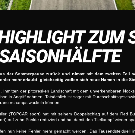
HIGHLIGHT ZUM S
E SAISONHÄLFTE
s der Sommerpause zurück und nimmt mit dem zweiten Teil sei
Fehler mehr erlaubt, gleichzeitig wollen sich neue Namen in die Sie
nd. Inmitten der pittoresken Landschaft mit dem unverkennbaren No
son in Angriff nehmen. Tatsächlich ist sogar mit Durchschnittsgeschw
rancorchamps wackeln können.
üller (TOPCAR sport) hat mit seinem Doppelschlag auf dem Red Bu
rt) auf zehn Punkte reduziert und hat damit den Titelkampf wieder s
dürfen nun keine Fehler mehr gemacht werden. Das Tausendstelduell in