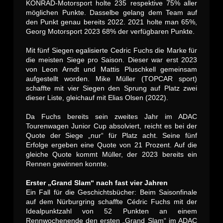
KONRAD-Motorsport holte 235 respektive 75% aller
möglichen Punkte. Dasselbe gelang dem Team auf
den Punkt genau bereits 2022. 2021 holte man 65%,
Georg Motorsport 2023 68% der verfügbaren Punkte.
Mit fünf Siegen egalisierte Cedric Fuchs die Marke für
die meisten Siege pro Saison. Dieser war erst 2023
von Leon Arndt und Mattis Pluschkell gemeinsam
aufgestellt worden. Mike Müller (TOPCAR sport)
schaffte mit vier Siegen den Sprung auf Platz zwei
dieser Liste, gleichauf mit Elias Olsen (2022).
Da Fuchs bereits sein zweites Jahr im ADAC
Tourenwagen Junior Cup absolviert, reicht es bei der
Quote der Siege „nur“ für Platz acht. Seine fünf
Erfolge ergeben eine Quote von 21 Prozent. Auf die
gleiche Quote kommt Müller, der 2023 bereits ein
Rennen gewinnen konnte.
Erster „Grand Slam“ nach fast vier Jahren
Ein Fall für die Geschichtsbücher: Beim Saisonfinale
auf dem Nürburgring schaffte Cédric Fuchs mit der
Idealpunktzahl von 52 Punkten an einem
Rennwochenende den ersten „Grand Slam“ im ADAC