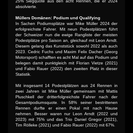
25% Siegquote aus den acht Rennen, die er 2024
absolvierte.
Müllers Domänen: Podium und Qualifying
In Sachen Podiumsplätze war Mike Müller 2024 der
erfolgreichste Fahrer. Mit neun Podestplätzen führt
der Schweizer nun die ewige Rangliste der meisten
Podestplätze pro Saison an, gleichauf mit Leon Arndt.
Diesem gelang das Kunststück sowohl 2022 als auch
2023. Cedric Fuchs und Maxim Felix Dacher (Georg
Motorsport) schafften es acht Mal auf das Podium und
belegen damit punktgleich mit Florian Vietze (2021)
und Fabio Rauer (2022) den zweiten Platz in dieser
Statistik.
Mit insgesamt 14 Podestplätzen aus 24 Rennen in
zwei Jahren ist Mike Müller gemeinsam mit Mattis
Pluschkell der dritterfolgreichste Fahrer nach der
Gesamtpodiumsquote. In 58% seiner bestrittenen
Rennen durfte er einen Pokal mit nach Hause
nehmen. Besser waren nur Leon Arndt (2022 und
2023) mit 75% und das Trio Daniel Gregor (2021),
Tim Rölleke (2021) und Fabio Rauer (2022) mit 67%.