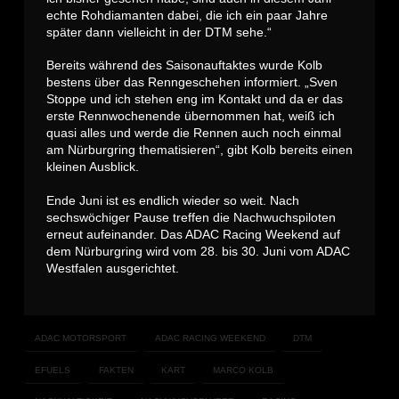
echte Rohdiamanten dabei, die ich ein paar Jahre
später dann vielleicht in der DTM sehe.“
Bereits während des Saisonauftaktes wurde Kolb
bestens über das Renngeschehen informiert. „Sven
Stoppe und ich stehen eng im Kontakt und da er das
erste Rennwochenende übernommen hat, weiß ich
quasi alles und werde die Rennen auch noch einmal
am Nürburgring thematisieren“, gibt Kolb bereits einen
kleinen Ausblick.
Ende Juni ist es endlich wieder so weit. Nach
sechswöchiger Pause treffen die Nachwuchspiloten
erneut aufeinander. Das ADAC Racing Weekend auf
dem Nürburgring wird vom 28. bis 30. Juni vom ADAC
Westfalen ausgerichtet.
ADAC MOTORSPORT
ADAC RACING WEEKEND
DTM
EFUELS
FAKTEN
KART
MARCO KOLB