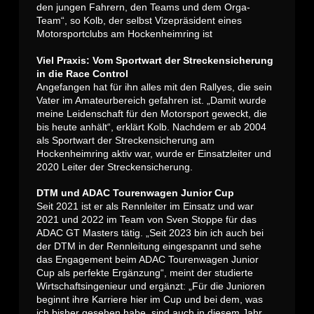
den jungen Fahrern, den Teams und dem Orga-
Team“, so Kolb, der selbst Vizepräsident eines
Motorsportclubs am Hockenheimring ist
Viel Praxis: Vom Sportwart der Streckensicherung
in die Race Control
Angefangen hat für ihn alles mit den Rallyes, die sein
Vater im Amateurbereich gefahren ist. „Damit wurde
meine Leidenschaft für den Motorsport geweckt, die
bis heute anhält“, erklärt Kolb. Nachdem er ab 2004
als Sportwart der Streckensicherung am
Hockenheimring aktiv war, wurde er Einsatzleiter und
2020 Leiter der Streckensicherung.
DTM und ADAC Tourenwagen Junior Cup
Seit 2021 ist er als Rennleiter im Einsatz und war
2021 und 2022 im Team von Sven Stoppe für das
ADAC GT Masters tätig. „Seit 2023 bin ich auch bei
der DTM in der Rennleitung eingespannt und sehe
das Engagement beim ADAC Tourenwagen Junior
Cup als perfekte Ergänzung“, meint der studierte
Wirtschaftsingenieur und ergänzt: „Für die Junioren
beginnt ihre Karriere hier im Cup und bei dem, was
ich bisher gesehen habe, sind auch in diesem Jahr