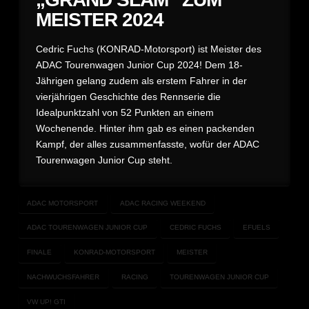
MEISTER 2024
Cedric Fuchs (KONRAD-Motorsport) ist Meister des
ADAC Tourenwagen Junior Cup 2024! Dem 18-
Jährigen gelang zudem als erstem Fahrer in der
vierjährigen Geschichte des Rennserie die
Idealpunktzahl von 52 Punkten an einem
Wochenende. Hinter ihm gab es einen packenden
Kampf, der alles zusammenfasste, wofür der ADAC
Tourenwagen Junior Cup steht.
ADAC MOTORSPORT
ADAC RACING WEEKEND
ADAC TOURENWAGEN JUNIOR CUP
CEDRIC FUCHS
EFUELS
FINALE
KONRAD-MOTORSPORT
MEISTER
NACHWUCHSFAHRER
RACING
TOURENWAGEN JUNIOR CUP
VW UP! GTI