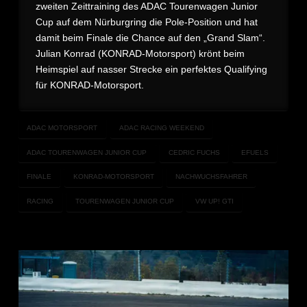
zweiten Zeittraining des ADAC Tourenwagen Junior
Cup auf dem Nürburgring die Pole-Position und hat
damit beim Finale die Chance auf den „Grand Slam“.
Julian Konrad (KONRAD-Motorsport) krönt beim
Heimspiel auf nasser Strecke ein perfektes Qualifying
für KONRAD-Motorsport.
ADAC MOTORSPORT
ADAC RACING WEEKEND
ADAC TOURENWAGEN JUNIOR CUP
CEDRIC FUCHS
EFUELS
FINALE
KONRAD-MOTORSPORT
NACHWUCHSFAHRER
RACING
TOURENWAGEN JUNIOR CUP
VW UP! GTI