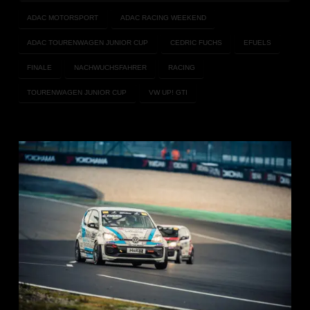
ADAC MOTORSPORT
ADAC RACING WEEKEND
ADAC TOURENWAGEN JUNIOR CUP
CEDRIC FUCHS
EFUELS
FINALE
NACHWUCHSFAHRER
RACING
TOURENWAGEN JUNIOR CUP
VW UP! GTI