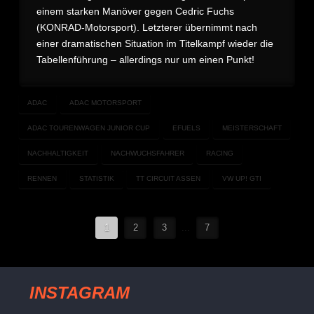
einem starken Manöver gegen Cedric Fuchs
(KONRAD-Motorsport). Letzterer übernimmt nach
einer dramatischen Situation im Titelkampf wieder die
Tabellenführung – allerdings nur um einen Punkt!
ADAC
ADAC MOTORSPORT
ADAC TOURENWAGEN JUNIOR CUP
EFUELS
MEISTERSCHAFT
NACHHALTIGKEIT
NACHWUCHSFAHRER
RACING
RENNEN
STATISTIK
TT CIRCUIT ASSEN
VW UP! GTI
1
2
3
...
7
INSTAGRAM