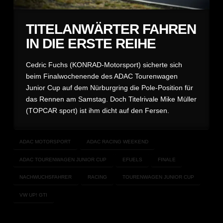
TITELANWÄRTER FAHREN
IN DIE ERSTE REIHE
Cedric Fuchs (KONRAD-Motorsport) sicherte sich
beim Finalwochenende des ADAC Tourenwagen
Junior Cup auf dem Nürburgring die Pole-Position für
das Rennen am Samstag. Doch Titelrivale Mike Müller
(TOPCAR sport) ist ihm dicht auf den Fersen.
ADAC MOTORSPORT
ADAC RACING WEEKEND
ADAC TOURENWAGEN JUNIOR CUP
EFUELS
FINALE
NACHWUCHSFAHRER
RACING
TOURENWAGEN JUNIOR CUP
VW UP! GTI