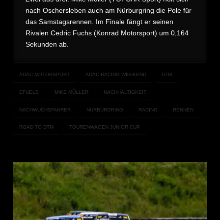
nach Oschersleben auch am Nürburgring die Pole für
das Samstagsrennen. Im Finale fängt er seinen
Rivalen Cedric Fuchs (Konrad Motorsport) um 0,164
Sekunden ab.
ADAC MOTORSPORT
ADAC RACING WEEKEND
DTM
EFUELS
MIKE MÜLLER
NACHHALTIGKEIT
NACHWUCHSFAHRER
NÜRBURGRING
RACING
RENNEN
ROAD TO DTM
TOURENWAGEN JUNIOR CUP