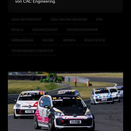
von CAC Engineering.
ADAC MOTORSPORT
ADAC RACING WEEKEND
DTM
EFUELS
NACHHALTIGKEIT
NACHWUCHSFAHRER
NÜRBURGRING
RACING
RENNEN
ROAD TO DTM
TOURENWAGEN JUNIOR CUP