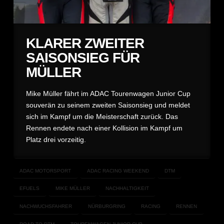
KLARER ZWEITER
SAISONSIEG FÜR
MÜLLER
Mike Müller fährt im ADAC Tourenwagen Junior Cup
souverän zu seinem zweiten Saisonsieg und meldet
sich im Kampf um die Meisterschaft zurück. Das
Rennen endete nach einer Kollision im Kampf um
Platz drei vorzeitig.
ADAC MOTORSPORT
ADAC RACING WEEKEND
DTM
EFUELS
MIKE MÜLLER
NACHHALTIGKEIT
NACHWUCHSFAHRER
NÜRBURGRING
RACING
RENNEN