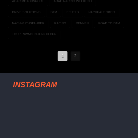
ADAC MOTORSPORT
ADAC RACING WEEKEND
DRIVE SOLUTIONS
DTM
EFUELS
NACHHALTIGKEIT
NACHWUCHSFAHRER
RACING
RENNEN
ROAD TO DTM
TOURENWAGEN JUNIOR CUP
1
2
INSTAGRAM