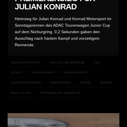
JULIAN KONRAD
Heimsieg für Julian Konrad und Konrad Motorsport im
Sonntagsrennen des ADAC Tourenwagen Junior Cup
auf dem Nürburgring. 0,2 Sekunden gaben den
Ausschlag nach hartem Kampf und vorzeitigem
Rennende.
ADAC MOTORSPORT
ADAC RACING WEEKEND
DTM
EFUELS
JULIAN KONRAD
NACHHALTIGKEIT
NACHWUCHSFAHRER
NÜRBURGRING
RACING
RENNEN
ROAD TO DTM
TOURENWAGEN JUNIOR CUP