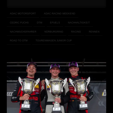
ADAC MOTORSPORT
ADAC RACING WEEKEND
CEDRIC FUCHS
DTM
EFUELS
NACHHALTIGKEIT
NACHWUCHSFAHRER
NÜRBURGRING
RACING
RENNEN
ROAD TO DTM
TOURENWAGEN JUNIOR CUP