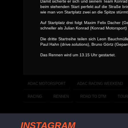
Damit sicherte er sich und seinem Team Konrad 
beim stehenden Start perfekt auf die Straße br
wie man von Startplatz zwei an die Spitze stürmt
Auf Startplatz drei folgt Maxim Felix Dacher 
schneller als Julian Konrad (Konrad Motorsport) a
Die dritte Startreihe teilen sich Leon Bauchmü
Paul Hahn (drive.solutions), Bruno Görtz (Gepa
Das Rennen wird um 13.15 Uhr gestartet.
ADAC MOTORSPORT
ADAC RACING WEEKEND
RACING
RENNEN
ROAD TO DTM
TOUR
INSTAGRAM