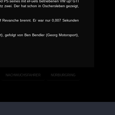
150 PS seines mit eFuels betriebenen VW up! GTI
tz zwei. Der hat schon in Oschersleben gezeigt,
auf Revanche brennt. Er war nur 0,007 Sekunden
t), gefolgt von Ben Bendler (Georg Motorsport),
NACHWUCHSFAHRER
NÜRBURGRING