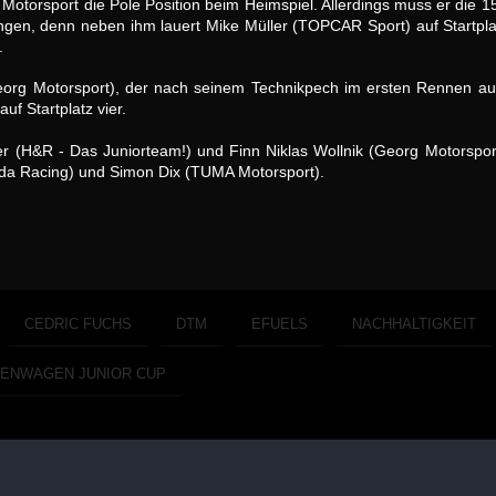
Motorsport die Pole Position beim Heimspiel. Allerdings muss er die 
ingen, denn neben ihm lauert Mike Müller (TOPCAR Sport) auf Startpla
.
(Georg Motorsport), der nach seinem Technikpech im ersten Rennen 
uf Startplatz vier.
ller (H&R - Das Juniorteam!) und Finn Niklas Wollnik (Georg Motorspor
rda Racing) und Simon Dix (TUMA Motorsport).
CEDRIC FUCHS
DTM
EFUELS
NACHHALTIGKEIT
ENWAGEN JUNIOR CUP