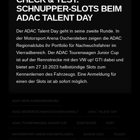
SCHNUPPER-SLOTS BEIM
ADAC TALENT DAY
Der ADAC Talent Day geht in seine zweite Runde. In
der Motorsport Arena Oschersleben zeigen die ADAC
Regionalclubs ihr Portfolio für Nachwuchsfahrer im
Vierradbereich. Der ADAC Tourenwagen Junior Cup
ist auf der Rennstrecke mit den VW up! GTI dabei und
bietet am 27.10.2023 halbstündige Slots zum
Kennenlernen des Fahrzeugs. Eine Anmeldung für
einen der Slots ist ab sofort möglich.
ADAC BERLIN-BRANDENBURG
ADAC NIEDERSACHSEN/SACHSEN-ANHALT
ADAC TALENT DAY
ADAC TOURENWAGEN JUNIOR CUP
EINSTEIGER
KART
MOTORSPORT ARENA OSCHERSLEBEN
SAISON 2024
TALENT