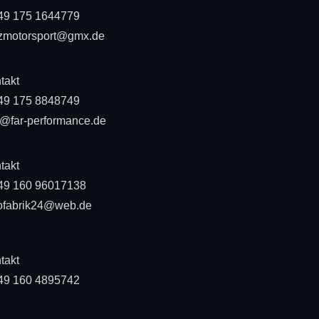
49 175 1644779
zmotorsport@gmx.de
takt
49 175 8848749
o@far-performance.de
takt
49 160 96017138
ofabrik24@web.de
takt
49 160 4895742