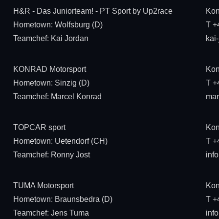
H&R - Das Juniorteam! - PT Sport by Up2race
Kon
Hometown: Wolfsburg (D)
T +
Teamchef: Kai Jordan
kai
KONRAD Motorsport
Kon
Hometown: Sinzig (D)
T +
Teamchef: Marcel Konrad
mar
TOPCAR sport
Kon
Hometown: Uetendorf (CH)
T +
Teamchef: Ronny Jost
inf
TUMA Motorsport
Kon
Hometown: Braunsbedra (D)
T +
Teamchef: Jens Tuma
inf