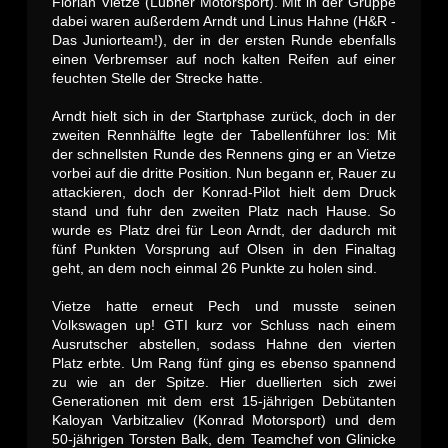
Florian Vietze (Lubner Motorsport). Mit in der Gruppe
dabei waren außerdem Arndt und Linus Hahne (H&R -
Das Juniorteam!), der in der ersten Runde ebenfalls
einen Verbremser auf noch kalten Reifen auf einer
feuchten Stelle der Strecke hatte.
Arndt hielt sich in der Startphase zurück, doch in der
zweiten Rennhälfte legte der Tabellenführer los: Mit
der schnellsten Runde des Rennens ging er an Vietze
vorbei auf die dritte Position. Nun begann er, Rauer zu
attackieren, doch der Konrad-Pilot hielt dem Druck
stand und fuhr den zweiten Platz nach Hause. So
wurde es Platz drei für Leon Arndt, der dadurch mit
fünf Punkten Vorsprung auf Olsen in den Finaltag
geht, an dem noch einmal 26 Punkte zu holen sind.
Vietze hatte erneut Pech und musste seinen
Volkswagen up! GTI kurz vor Schluss nach einem
Ausrutscher abstellen, sodass Hahne den vierten
Platz erbte. Um Rang fünf ging es ebenso spannend
zu wie an der Spitze. Hier duellierten sich zwei
Generationen mit dem erst 15-jährigen Debütanten
Kaloyan Varbitzaliev (Konrad Motorsport) und dem
50-jährigen Torsten Balk, dem Teamchef von Glinicke